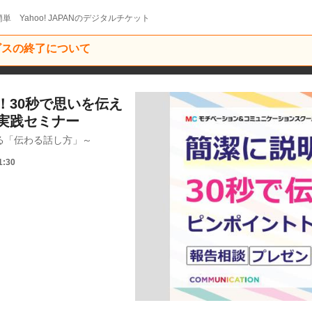
単 Yahoo! JAPANのデジタルチケット
ービスの終了について
！30秒で思いを伝え
実践セミナー
る「伝わる話し方」～
1:30