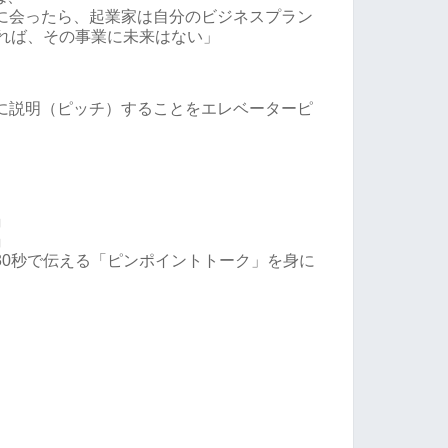
に会ったら、起業家は自分のビジネスプラン
ければ、その事業に未来はない」
に説明（ピッチ）することをエレベーターピ
。
」
」
30秒で伝える「ピンポイントトーク」を身に
。
。