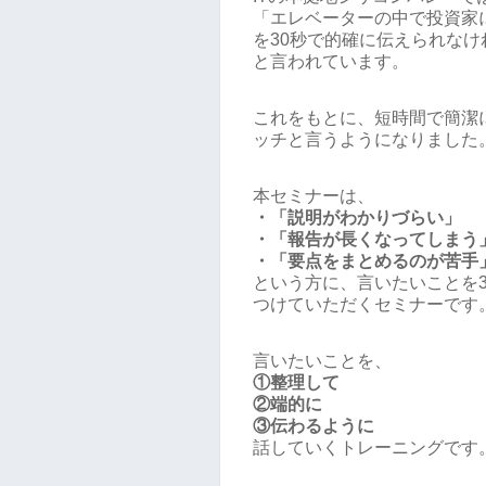
「エレベーターの中で投資家
を30秒で的確に伝えられな
と言われています。
これをもとに、短時間で簡潔
ッチと言うようになりました
本セミナーは、
・「説明がわかりづらい」
・「報告が長くなってしまう
・「要点をまとめるのが苦手
という方に、言いたいことを
つけていただくセミナーです
言いたいことを、
①整理して
②端的に
③伝わるように
話していくトレーニングです