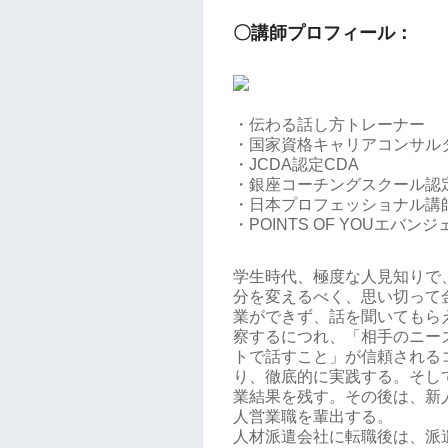
〇講師プロフィール：
・伝わる話し方トレーナー
・国家資格キャリアコンサル
・JCDA認定CDA
・銀座コーチングスクール認
・日本プロフェッショナル講
・POINTS OF YOUエバン
学生時代、極度な人見知りで
分を変えるべく、思い切って
業ができず、話を聞いてもら
察するにつれ、「相手のニー
トで話すこと」が信頼される
り、徹底的に実践する。そして
業結果を残す。その後は、新人
人営業職を輩出する。
人材派遣会社に転職後は、派