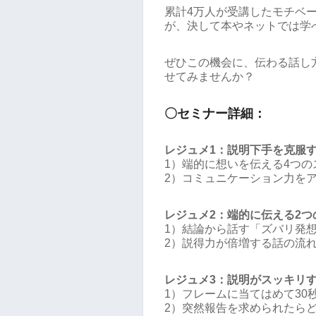
累計4万人が受講したモチベ
が、決して本やネットでは学
ぜひこの機会に、伝わる話し
せてみませんか？
〇セミナー詳細：
レジュメ1：説明下手を克服す
1）端的に想いを伝える4つの
2）コミュニケーション力を
レジュメ2：端的に伝える2つ
1）結論から話す「ズバリ発
2）説得力が倍増する話の流
レジュメ3：説明がスッキリす
1）フレームに当てはめて30
2）突然報告を求められたら