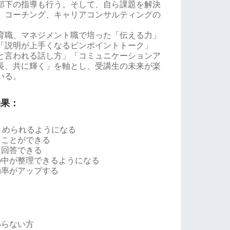
部下の指導も行う。そして、自ら課題を解決
、コーチング、キャリアコンサルティングの
育職、マネジメント職で培った「伝える力」
「説明が上手くなるピンポイントトーク」
と言われる話し方」「コミュニケーションア
長、共に輝く」を軸とし、受講生の未来が楽
いる。
効果：
とめられるようになる
ることができる
て回答できる
の中が整理できるようになる
効率がアップする
わらない方