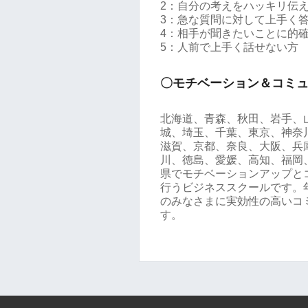
2：自分の考えをハッキリ伝
3：急な質問に対して上手く
4：相手が聞きたいことに的
5：人前で上手く話せない方
〇モチベーション＆コミ
北海道、青森、秋田、岩手、
城、埼玉、千葉、東京、神奈
滋賀、京都、奈良、大阪、兵
川、徳島、愛媛、高知、福岡
県でモチベーションアップと
行うビジネススクールです。年
のみなさまに実効性の高いコ
す。