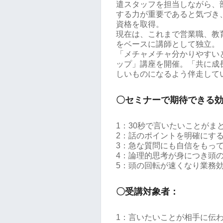
遣スタッフを担当しながら、
する力が重要であると気づき
資格を取得。
現在は、これまで営業職、教
をベースに講師として独立。
「メチャメチャ分かりやすい
ップ」講座を開催。「共に成
しいものになるよう伴走して
〇セミナーで期待できる
1：30秒で言いたいことがま
2：話のポイントを明確にす
3：急な質問にも自信をもっ
4：論理的思考が身につき頭
5：頭の回転が速くなり業務
〇受講対象者：
1：言いたいことが相手に伝