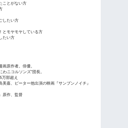
たことがない方
方
ごしたい方
！とモヤモヤしている方
したい方
漫画原作者。俳優。
なにわニコルソンズ"団長。
5万部超え
島美嘉、ピーター他出演の映画『サンブンノイチ』
』原作、監督