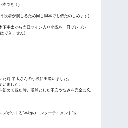
ン本つき！)
違う役者が演じるため同じ脚本でも倍たのしめます)
木下半太から当日サイン入り小説を一冊プレゼン
はできません)
いた時 半太さんの小説に出逢いました。
ていました。
を初めて観た時、漠然とした不安や悩みを完全に忘
ンズがつくる"本物のエンターテイメント"を