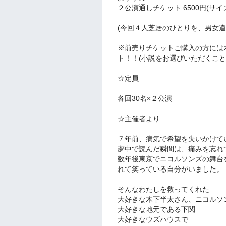
２公演通しチケット 6500円(サイ
(今回４人芝居のひとりを、男女
※前売りチケットご購入の方には
ト！！(小説をお選びいただくこと
☆定員
各回30名×２公演
☆主催者より
７年前、病気で希望を失いかけて
夢中で読んだ瞬間は、痛みを忘れ
数年後東京でニコルソンズの舞台
れて笑っている自分がいました。
そんなわたしを救ってくれた
大好きな木下半太さん、ニコルソ
大好きな地元である下関
大好きなウズハウスで