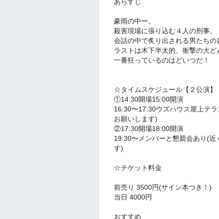
あらすじ
豪雨の中ー。
殺害現場に張り込む４人の刑事。
会話の中で炙り出される男たちの
ラストは木下半太的、衝撃の大ど
一番狂っているのはどいつだ！
☆タイムスケジュール【２公演】
①14:30開場15:00開演
16:30〜17:30ウズハウス屋
お願いします)
②17:30開場18:00開演
19:30〜メンバーと懇親会あり(
す)
☆チケット料金
前売り 3500円(サイン本つき！)
当日 4000円
おすすめ