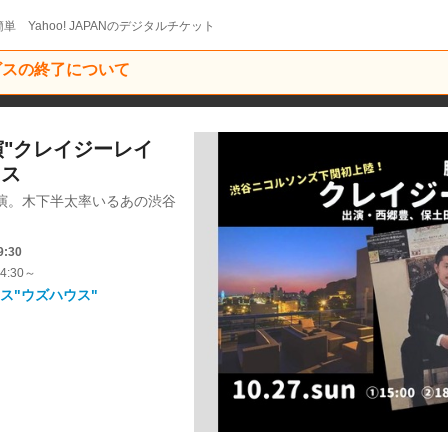
単 Yahoo! JAPANのデジタルチケット
ービスの終了について
演"クレイジーレイ
ウス
〜２公演。木下半太率いるあの渋谷
9:30
4:30～
ス"ウズハウス"