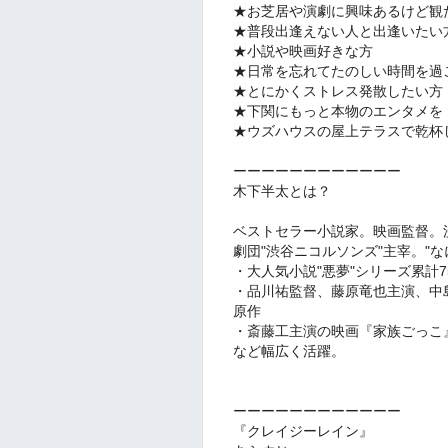
★お芝居や演劇に興味あるけど観
★普段出逢えない人と出逢いたい
★小説や映画好きな方
★日常を忘れてたのしい時間を過
★とにかくストレス発散したい方
★下関にもっと本物のエンタメを
★ウズハウスの屋上テラスで乾杯
ーーーーーーーーーーーー
木下半太とは？
ベストセラー小説家。映画監督。
劇団"渋谷ニコルソンズ"主宰。"
・大人気小説"悪夢"シリーズ累計7
・品川祐監督、藤原竜也主演、中
原作
・斎藤工主演の映画『家族ごっこ
など幅広く活躍。
ーーーーーーーーーーーー
『クレイジーレイン』