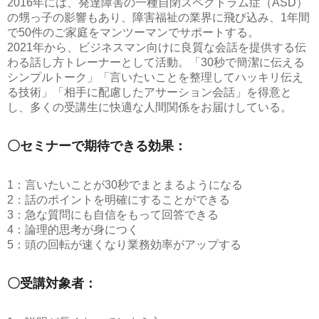
2016年には、発達障害の一種自閉スペクトラム症（ASD）
の甥っ子の影響もあり、障害福祉の業界に飛び込み、1年間
で50件のご家庭をマンツーマンでサポートする。
2021年から、ビジネスマン向けに良質な会話を提供する伝
わる話し方トレーナーとして活動。「30秒で簡潔に伝える
シンプルトーク」「言いたいことを整理してハッキリ伝え
る技術」「相手に配慮したアサーション会話」を得意と
し、多くの受講生に快適な人間関係をお届けしている。
〇セミナーで期待できる効果：
1：言いたいことが30秒でまとまるようになる
2：話のポイントを明確にすることができる
3：急な質問にも自信をもって回答できる
4：論理的思考が身につく
5：頭の回転が速くなり業務効率がアップする
〇受講対象者：