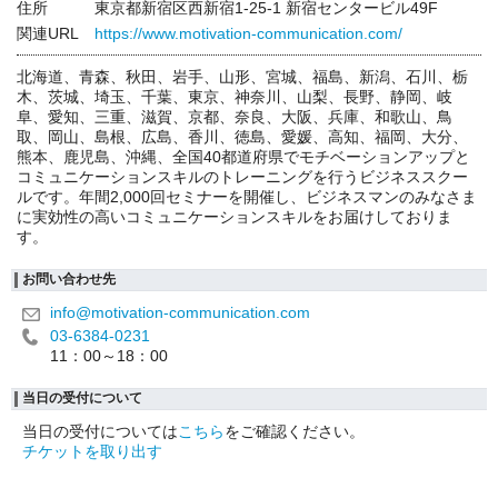
住所
東京都新宿区西新宿1-25-1 新宿センタービル49F
関連URL
https://www.motivation-communication.com/
北海道、青森、秋田、岩手、山形、宮城、福島、新潟、石川、栃
木、茨城、埼玉、千葉、東京、神奈川、山梨、長野、静岡、岐
阜、愛知、三重、滋賀、京都、奈良、大阪、兵庫、和歌山、鳥
取、岡山、島根、広島、香川、徳島、愛媛、高知、福岡、大分、
熊本、鹿児島、沖縄、全国40都道府県でモチベーションアップと
コミュニケーションスキルのトレーニングを行うビジネススクー
ルです。年間2,000回セミナーを開催し、ビジネスマンのみなさま
に実効性の高いコミュニケーションスキルをお届けしておりま
す。
お問い合わせ先
info@motivation-communication.com
03-6384-0231
11：00～18：00
当日の受付について
当日の受付については
こちら
をご確認ください。
チケットを取り出す