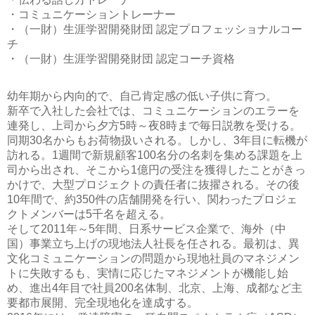
・コミュニケーショントレーナー
・（一財）生涯学習開発財団 認定プロフェッショナルコー
チ
・（一財）生涯学習開発財団 認定コーチ資格
幼年期から内向的で、自己肯定感の低い子供に育つ。
新卒で入社した会社では、コミュニケーションのエラーを
連発し、上司から夕方5時～夜8時まで毎日説教を受ける。
同期30名からもお荷物扱いされる。しかし、3年目に転機が
訪れる。1週間で新規顧客100名分の名刺を集める課題を上
司から出され、そこから1億円の受注を獲得したことがきっ
かけで、大型プロジェクトの責任者に抜擢される。その後
10年間で、約350件の店舗開発を行い、関わったプロジェ
クトメンバーは5千名を超える。
そして2011年～5年間、日系サービス企業で、海外（中
国）事業立ち上げの現地法人社長を任される。最初は、異
文化コミュニケーションの問題から現地社員のマネジメン
トに失敗するも、実情に応じたマネジメントが機能し始
め、進出4年目で社員200名体制、北京、上海、成都など主
要都市展開、完全現地化を達成する。