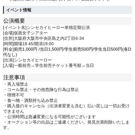
イベント情報
公演概要
[イベント名]シンセカイヒーロー単独定期公演
[会場]仮面女子シアター
[住所]大阪府大阪市中央区島之内2丁目6-34
[時間]開場18:45/開演19:00
[料金]
前売1,000
円
/
当日1,5
00円/学生前売500円/学生当日500円(各D
代なし)
[出演]シンセカイヒーロー
[入場]一般前売→学生前売チケット番号順→当日
注意事項
・再入場禁止
・コール禁止・その他危険な行為は禁止
・喫煙不可
・食べ物・酒類持ち込み禁止
・購入後のキャンセル（出演者変更も含む）払い戻しは一切お受け
できません
・公演時間は急遽変更になる可能性がございます
・オークション等の出品はご遠慮ください。発見次第削除いたしま
す。