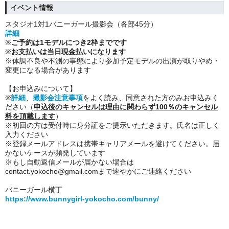
イベント情報
スタジオ1対1バニーガール撮影会（各部45分）
詳細
※
ご予約は1モデルにつき2枠までです
※
お支払いは当日現金払いになります
※体調不良や不測の事態により参加予定モデルの出演が取りやめ・
変更になる場合があります
【お申込みについて】
※
詳細
、
撮影会注意事項
をよく読み、同意された方のみお申込みく
ださい（
申込後のキャンセルは理由に関わらず100％のキャンセル
料を頂戴します
）
※初回の方は受付時に身分証をご提示いただきます。氏名は正しく
入力ください
※登録メールアドレスは携帯キャリアメールを避けてください。届
かないケースが頻発しています
※もし自動返信メールが届かない場合は
contact.yokocho@gmail.comまで速やかにご連絡ください
バニーガール横丁
https://www.bunnygirl-yokocho.com/bunny/