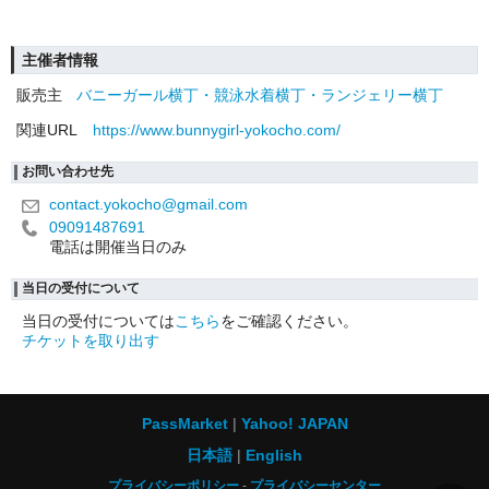
主催者情報
販売主
バニーガール横丁・競泳水着横丁・ランジェリー横丁
関連URL
https://www.bunnygirl-yokocho.com/
お問い合わせ先
contact.yokocho@gmail.com
09091487691
電話は開催当日のみ
当日の受付について
当日の受付については
こちら
をご確認ください。
チケットを取り出す
PassMarket
Yahoo! JAPAN
日本語
English
プライバシーポリシー
プライバシーセンター