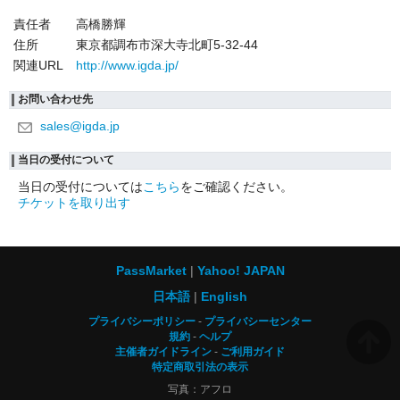
責任者
高橋勝輝
住所
東京都調布市深大寺北町5-32-44
関連URL
http://www.igda.jp/
お問い合わせ先
sales@igda.jp
当日の受付について
当日の受付については
こちら
をご確認ください。
チケットを取り出す
PassMarket
Yahoo! JAPAN
日本語
English
プライバシーポリシー
プライバシーセンター
規約
ヘルプ
主催者ガイドライン
ご利用ガイド
特定商取引法の表示
写真：アフロ