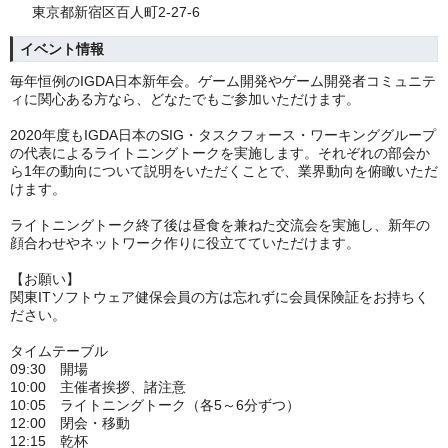
東京都新宿区百人町2-27-6
イベント情報
毎年恒例のIGDA日本新年会。ゲーム開発やゲーム開発者コミュニテ
ィに関心ある方なら、どなたでもご参加いただけます。
2020年度もIGDA日本のSIG・タスクフォース・ワーキンググループ
の代表によるライトニングトークを実施します。それぞれの部会か
ら1年の動向について説明をいただくことで、業界動向を俯瞰いただ
けます。
ライトニングトーク終了後は昼食を兼ねた交流会を実施し、新年の
顔合わせやネットワーク作りに役立てていただけます。
【お願い】
関東ITソフトウェア健保会員の方は忘れずに会員保険証をお持ちく
ださい。
タイムテーブル
09:30 開場
10:00 主催者挨拶、諸注意
10:05 ライトニングトーク（各5～6分ずつ）
12:00 閉会・移動
12:15 乾杯