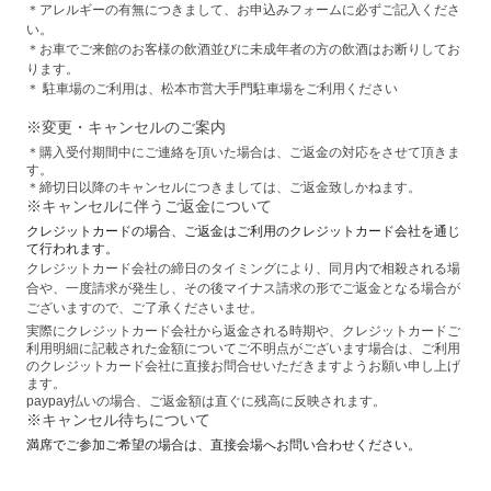
＊アレルギーの有無につきまして、お申込みフォームに必ずご記入くださ
い。
＊お車でご来館のお客様の飲酒並びに未成年者の方の飲酒はお断りしてお
ります。
＊
駐車場のご利用は、松本市営大手門駐車場をご利用ください
※変更・キャンセルのご案内
＊購入受付期間中にご連絡を頂いた場合は、ご返金の対応をさせて頂きま
す。
＊締切日以降のキャンセルにつきましては、ご返金致しかねます。
※キャンセルに伴うご返金について
クレジットカードの場合、ご返金はご利用のクレジットカード会社を通じ
て行われます。
クレジットカード会社の締日のタイミングにより、同月内で相殺される場
合や、一度請求が発生し、その後マイナス請求の形でご返金となる場合が
ございますので、ご了承くださいませ。
実際にクレジットカード会社から返金される時期や、クレジットカードご
利用明細に記載された金額についてご不明点がございます場合は、ご利用
のクレジットカード会社に直接お問合せいただきますようお願い申し上げ
ます。
paypay払いの場合、ご返金額は直ぐに残高に反映されます。
※キャンセル待ちについて
満席でご参加ご希望の場合は、直接会場へお問い合わせください。