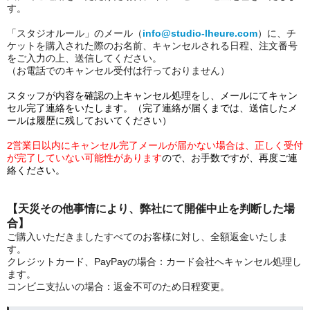
す。
「スタジオルール」のメール（
info@studio-lheure.com
）に、チ
ケットを購入された際のお名前、キャンセルされる日程、注文番号
をご入力の上、送信してください。
（お電話でのキャンセル受付は行っておりません）
スタッフが内容を確認の上キャンセル処理をし、メールにてキャン
セル完了連絡をいたします。（完了連絡が届くまでは、送信したメ
ールは履歴に残しておいてください）
2営業日以内にキャンセル完了メールが届かない場合は、正しく受付
が完了していない可能性があります
ので、お手数ですが、再度ご連
絡ください。
【天災その他事情により、弊社にて開催中止を判断した場
合】
ご購入いただきましたすべてのお客様に対し、全額返金いたしま
す。
クレジットカード、PayPayの場合：カード会社へキャンセル処理し
ます。
コンビニ支払いの場合：返金不可のため日程変更。