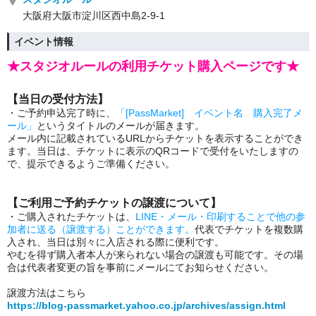
大阪府大阪市淀川区西中島2-9-1
イベント情報
★スタジオルールの利用チケット購入ページです★
【当日の受付方法】
・ご予約申込完了時に、
「[PassMarket] イベント名 購入完了メ
ール」
というタイトルのメールが届きます。
メール内に記載されているURLからチケットを表示することができ
ます。当日は、チケットに表示のQRコードで受付をいたしますの
で、提示できるようご準備ください。
【ご利用ご予約チケットの譲渡について】
・ご購入されたチケットは、
LINE・メール・印刷することで他の参
加者に送る（譲渡する）ことができます。
代表でチケットを複数購
入され、当日は別々に入店される際に便利です。
やむを得ず購入者本人が来られない場合の譲渡も可能です。その場
合は代表者変更の旨を事前にメールにてお知らせください。
譲渡方法はこちら
https://blog-passmarket.yahoo.co.jp/archives/assign.html