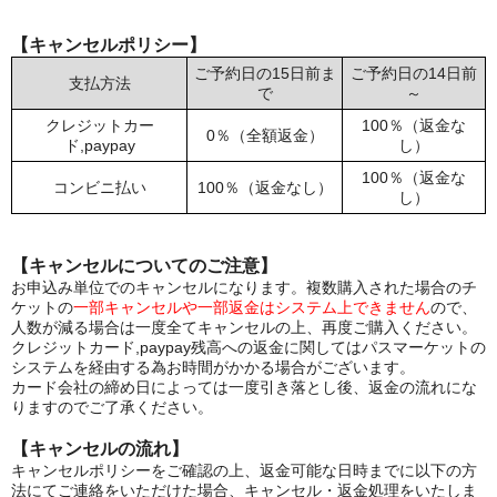
【キャンセルポリシー】
ご予約日の15日前ま
ご予約日の14日前
支払方法
で
～
クレジットカー
100％（返金な
0％（全額返金）
ド,paypay
し）
100％（返金な
コンビニ払い
100％（返金なし）
し）
【キャンセルについてのご注意】
お申込み単位でのキャンセルになります。複数購入された場合のチ
ケットの
一部キャンセルや一部返金はシステム上できません
ので、
人数が減る場合は一度全てキャンセルの上、再度ご購入ください。
クレジットカード,paypay残高への返金に関してはパスマーケットの
システムを経由する為お時間がかかる場合がございます。
カード会社の締め日によっては一度引き落とし後、返金の流れにな
りますのでご了承ください。
【キャンセルの流れ】
キャンセルポリシーをご確認の上、返金可能な日時までに以下の方
法にてご連絡をいただけた場合、キャンセル・返金処理をいたしま