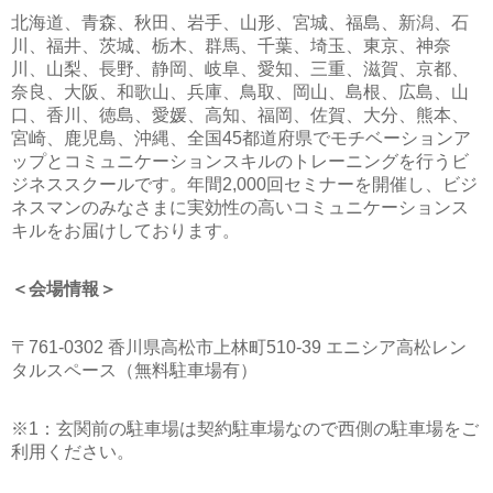
北海道、青森、秋田、岩手、山形、宮城、福島、新潟、石
川、福井、茨城、栃木、群馬、千葉、埼玉、東京、神奈
川、山梨、長野、静岡、岐阜、愛知、三重、滋賀、京都、
奈良、大阪、和歌山、兵庫、鳥取、岡山、島根、広島、山
口、香川、徳島、愛媛、高知、福岡、佐賀、大分、熊本、
宮崎、鹿児島、沖縄、全国45都道府県でモチベーションア
ップとコミュニケーションスキルのトレーニングを行うビ
ジネススクールです。年間2,000回セミナーを開催し、ビジ
ネスマンのみなさまに実効性の高いコミュニケーションス
キルをお届けしております。
＜会場情報＞
〒761-0302 香川県高松市上林町510-39 エニシア高松レン
タルスペース（無料駐車場有）
※1：
玄関前の駐車場は契約駐車場なので西側の駐車場をご
利用ください。