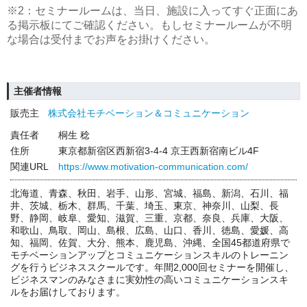
※2：セミナールームは、当日、施設に入ってすぐ正面にあ
る掲示板にてご確認ください。もしセミナールームが不明
な場合は受付までお声をお掛けください。
主催者情報
販売主
株式会社モチベーション＆コミュニケーション
責任者
桐生 稔
住所
東京都新宿区西新宿3-4-4 京王西新宿南ビル4F
関連URL
https://www.motivation-communication.com/
北海道、青森、秋田、岩手、山形、宮城、福島、新潟、石川、福
井、茨城、栃木、群馬、千葉、埼玉、東京、神奈川、山梨、長
野、静岡、岐阜、愛知、滋賀、三重、京都、奈良、兵庫、大阪、
和歌山、鳥取、岡山、島根、広島、山口、香川、徳島、愛媛、高
知、福岡、佐賀、大分、熊本、鹿児島、沖縄、全国45都道府県で
モチベーションアップとコミュニケーションスキルのトレーニン
グを行うビジネススクールです。年間2,000回セミナーを開催し、
ビジネスマンのみなさまに実効性の高いコミュニケーションスキ
ルをお届けしております。