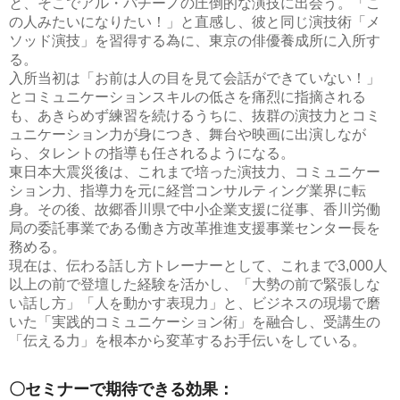
と、そこでアル・パチーノの圧倒的な演技に出会う。「こ
の人みたいになりたい！」と直感し、彼と同じ演技術「メ
ソッド演技」を習得する為に、東京の俳優養成所に入所す
る。
入所当初は「お前は人の目を見て会話ができていない！」
とコミュニケーションスキルの低さを痛烈に指摘される
も、あきらめず練習を続けるうちに、抜群の演技力とコミ
ュニケーション力が身につき、舞台や映画に出演しなが
ら、タレントの指導も任されるようになる。
東日本大震災後は、これまで培った演技力、コミュニケー
ション力、指導力を元に経営コンサルティング業界に転
身。その後、故郷香川県で中小企業支援に従事、香川労働
局の委託事業である働き方改革推進支援事業センター長を
務める。
現在は、伝わる話し方トレーナーとして、これまで3,000人
以上の前で登壇した経験を活かし、「大勢の前で緊張しな
い話し方」「人を動かす表現力」と、ビジネスの現場で磨
いた「実践的コミュニケーション術」を融合し、受講生の
「伝える力」を根本から変革するお手伝いをしている。
〇セミナーで期待できる効果：