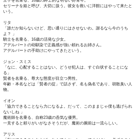
王子を名乗る、16歳の紳士的な明るい好青年。
セリーナを姫と呼び、大切に扱う。彼女を救いに洋館にはやって来たと
いう。
リタ
「誰だか知らないけど、思い通りにはさせないわ。謝るなら今のうち
よ？ 」
騎士を名乗る、16歳の活発な少女。
アデルバートの幼馴染で正義感が強い頼れるお姉さん。
アデルバートの手助けにやってきたという。
ジョン・スミス
「なに、心配することはない。どうせ犯人は、すぐ白状することにな
る」
賢者を名乗る、尊大な態度が目立つ男性。
年齢・本名などは「賢者の掟」で話さず、名も偽名であり、胡散臭い人
物。
イオン
「協力できることなら力になるよ。だって、このままじゃ僕も逃げられ
ないしね 」
魔術師を名乗る、自称23歳の呑気な優男。
一見すると頼りがいがなさそうだが、魔術の腕前は一流らしい。
アリス