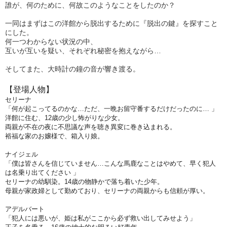
誰が、何のために、何故このようなことをしたのか？
一同はまずはこの洋館から脱出するために『脱出の鍵』を探すこと
にした。
何一つわからない状況の中、
互いが互いを疑い、それぞれ秘密を抱えながら…
そしてまた、大時計の鐘の音が響き渡る。
【登場人物】
セリーナ
「何が起こってるのかな…ただ、一晩お留守番するだけだったのに… 」
洋館に住む、12歳の少し怖がりな少女。
両親が不在の夜に不思議な声を聴き異変に巻き込まれる。
裕福な家のお嬢様で、箱入り娘。
ナイジェル
「僕は皆さんを信じていません…こんな馬鹿なことはやめて、早く犯人
は名乗り出てください 」
セリーナの幼馴染。14歳の物静かで落ち着いた少年。
母親が家政婦として勤めており、セリーナの両親からも信頼が厚い。
アデルバート
「犯人には悪いが、姫は私がここから必ず救い出してみせよう」