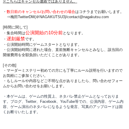
※こちらはキャンセル連絡ではありません。
・
数日前のキャンセル/お問い合わせの場合
は
コチラまでお願いします。
⇒梅田TwitterDM(＠NAGAKUTSU3)/
contact@nagakutsu.com
[時間に関して]
公演開始の10分前
・集合時間は
となります。
遅刻厳禁
・
です。
・公演開始時間にゲームスタートとなります。
・公演開始時間に
遅れた場合、直前無断キャンセルとみなし、該当回の
開催費用を全額負担
いただくことがあります。
[その他]
・マーダーミステリー初めての方にも丁寧にルール説明を行いますので
お気軽にご参加ください。
・もしルールや内容などご不明な点がありましたら、問い合わせフォー
ムからお問い合わせをお願いします。
・本ゲームは、ゲームの性質上、ネタバレ禁止ゲームとなっておりま
す。ブログ、Twitter、Facebook、YouTube等での、
公演内容、
ゲーム内
容、ゲーム演出のネタバレになるような発言、写真のアップロードは固
くお断りいたします。