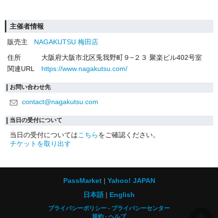
主催者情報
販売主
NAGAKUTSU 梅田店
住所
大阪府大阪市北区兎我野町９−２３ 聚楽ビル402号室
関連URL
https://www.nagakutsu.com/
お問い合わせ先
contact@nagakutsu.com
当日の受付について
当日の受付については
こちら
をご確認ください。
チケットを取り出す
PassMarket
Yahoo! JAPAN
日本語
English
プライバシーポリシー
プライバシーセンター
規約
ヘルプ