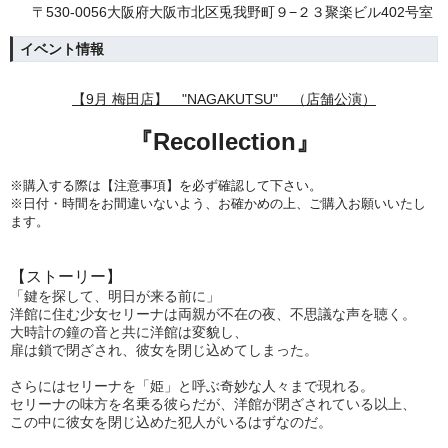
〒530-0056大阪府大阪市北区兎我野町９−２３聚楽ビル402号室
イベント情報
【9月 梅田店】 "NAGAKUTSU" （店舗公演）
『Recollection
』
※購入する際は【注意事項】を必ず確認して下さい。
※日付・時間をお間違いないよう、
お確かめの上、ご購入お願いいたし
ます。
【ストーリー】
「鍵を探して、明日が来る前に」
洋館に住む少女セリーナは両親が不在の夜、不思議な声を聴く。
大時計の鐘の音と共に洋館は変貌し、
扉は鎖で閉ざされ、彼女を閉じ込めてしまった。
さらにはセリーナを「姫」と呼ぶ奇妙な人々まで現れる。
セリーナの味方を名乗る彼らだが、洋館が閉ざされている以上、
この中に彼女を閉じ込めた犯人がいるはずなのだ。