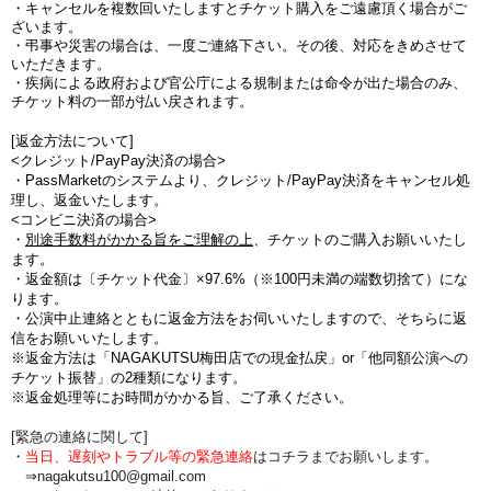
・キャンセルを複数回いたしますとチケット購入をご遠慮頂く場合がご
ざいます。
・弔事や災害の場合は、一度ご連絡下さい。その後、対応をきめさせて
いただきます。
・疾病による政府および官公庁による規制または命令が出た場合のみ、
チケット料の一部が払い戻されます。
[返金方法について]
<クレジット/PayPay決済の場合>
・PassMarketのシステムより、クレジット/PayPay決済をキャンセル処
理し、返金いたします。
<コンビニ決済の場合>
・
別途手数料がかかる旨をご理解の上
、チケットのご購入お願いいたし
ます。
・
返金額は〔チケット代金〕×97.6%（※100円未満の端数切捨て
）にな
ります。
・公演中止連絡とともに返金方法をお伺いいたしますので、そちらに返
信をお願いいたします。
※返金方法は「NAGAKUTSU梅田店での現金払戻」or「他同額公演への
チケット振替」の2種類になります。
※返金処理等にお時間がかかる旨、ご了承ください。
[緊急の連絡に関して]
・
当日、遅刻やトラブル等の緊急連絡
はコチラまでお願いします。
⇒nagakutsu100@gmail.com