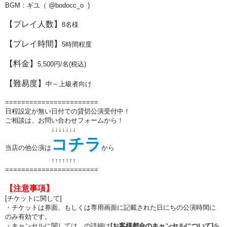
BGM：ギユ（ @bodocc_o )
【プレイ人数】
8名様
【プレイ時間】
5
時間程度
【料金】
5,500円/名(税込)
【難易度】
中～上級者向け
=======================
日程設定が無い日付での貸切公演受付中！
ご相談は、お問い合わせフォームから！
↓↓↓↓↓↓↓
コチラ
当店の他公演は
から
↑↑
↑↑
↑↑
↑
=======================
【注意事項】
[チケットに関して]
・チケットは券面、もしくは専用画面に記載された日にちの公演時間に
のみ有効です。
・キャンセルに関しては、の詳細は
[お客様都合のキャンセルについて]
を