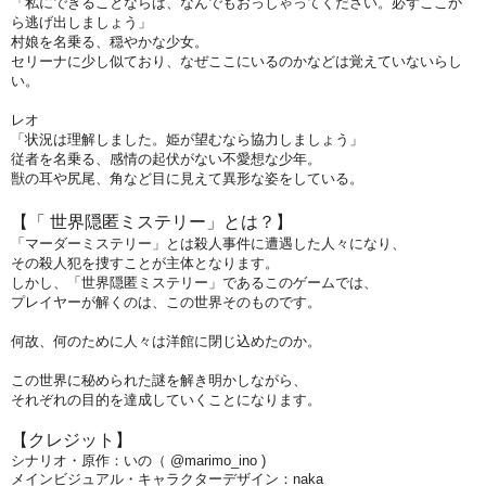
「私にできることならば、なんでもおっしゃってください。必ずここか
ら逃げ出しましょう」
村娘を名乗る、穏やかな少女。
セリーナに少し似ており、なぜここにいるのかなどは覚えていないらし
い。
レオ
「状況は理解しました。姫が望むなら協力しましょう」
従者を名乗る、感情の起伏がない不愛想な少年。
獣の耳や尻尾、角など目に見えて異形な姿をしている。
【「 世界隠匿ミステリー」とは？】
「マーダーミステリー」とは殺人事件に遭遇した人々になり、
その殺人犯を捜すことが主体となります。
しかし、「世界隠匿ミステリー」であるこのゲームでは、
プレイヤーが解くのは、この世界そのものです。
何故、何のために人々は洋館に閉じ込めたのか。
この世界に秘められた謎を解き明かしながら、
それぞれの目的を達成していくことになります。
【クレジット】
シナリオ・原作：いの（ @marimo_ino )
メインビジュアル・キャラクターデザイン：naka