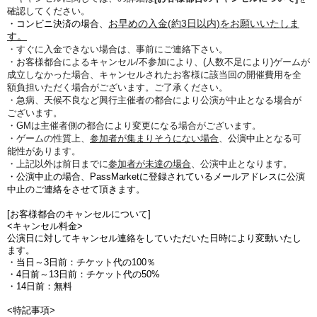
確認してください。
お早めの入金(約3日以内)をお願いいたしま
・コンビニ決済の場合、
す。
・すぐに入金できない場合は、事前にご連絡下さい。
・お客様都合によるキャンセル/不参加により、(人数不足により)ゲームが
成立しなかった場合、
キャンセルされたお客様に
該当回の開催費用を全
額負担
いただく場合がございます。ご了承ください。
・急病、天候不良など興行主催者の都合により公演が中止となる場合が
ございます。
・GMは主催者側の都合により変更になる場合がございます。
・ゲームの性質上、
参加者が集まりそうにない場合
、
公演中止
となる可
能性があります。
・上記以外は前日までに
参加者が未達の場合
、公演中止となります。
・公演中止の場合、PassMarketに登録されているメールアドレスに公演
中止のご連絡をさせて頂きます。
[お客様都合のキャンセルについて]
<キャンセル料金>
公演日に対してキャンセル連絡をしていただいた日時により変動いたし
ます。
・当日～3日前：チケット代の100％
・4日前～13日前：チケット代の50%
・14日前：無料
<特記事項>