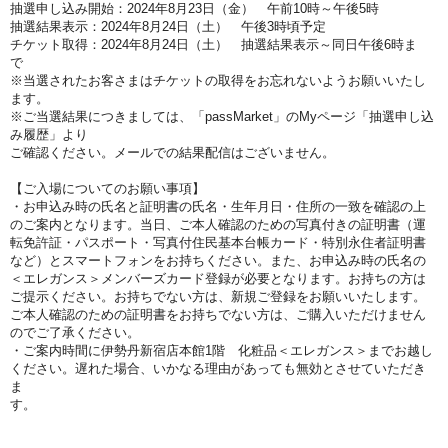
抽選申し込み開始：2024年8月23
日（金）
午前10時～午後5時
抽選結果表示：2024年8
月24
日（土
）
午後3時
頃予定
チケット取得：2024年8月24
日（土
）
抽選結果表示～同日
午後6時ま
で
※当選されたお客さまはチケットの取得をお忘れないようお願いいたし
ます。
※ご当選結果につきましては、「passMarket」のMyページ「抽選申し込
み履歴」より
ご確認ください。メールでの結果配信はございません。
【ご入場についてのお願い事項】
・お申込み時の氏名と証明書の氏名・生年月日・住所の一致を確認の上
のご案内となります。当日、ご本人確認のための写真付きの証明書（運
転免許証・パスポート・写真付住民基本台帳カード・特別永住者証明書
など）とスマートフォンをお持ちください。また、お申込み時の氏名の
＜エレガンス＞メンバーズカード登録が必要となります。お持ちの方は
ご提示ください。お持ちでない方は、新規ご登録をお願いいたします。
ご本人確認のための証明書をお持ちでない方は、ご購入いただけません
のでご了承ください。
・ご案内時間に伊勢丹新宿店本館1階 化粧品＜エレガンス＞までお越し
ください。遅れた場合、いかなる理由があっても無効とさせていただき
ま
す。