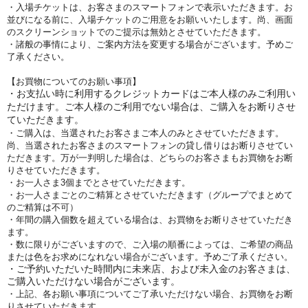
・入場チケットは、お客さまのスマートフォンで表示いただきます。お
並びになる前に、入場チケットのご用意をお願いいたします。尚、画面
のスクリーンショットでのご提示は無効とさせていただきます。
・諸般の事情により、ご案内方法を変更する場合がございます。予めご
了承ください。
【お買物についてのお願い事項】
・お支払い時に利用するクレジットカードはご本人様のみご利用い
ただけます。ご本人様のご利用でない場合は、ご購入をお断りさせ
ていただきます。
・ご購入は、当選されたお客さまご本人のみとさせていただきます。
尚、当選されたお客さまのスマートフォンの貸し借りはお断りさせてい
ただきます。万が一判明した場合は、どちらのお客さまもお買物をお断
りさせていただきます。
・お一人さま3個までとさせていただきます。
・お一人さまごとのご精算とさせていただきます（グループでまとめて
のご精算は不可）
・年間の購入個数を超えている場合は、お買物をお断りさせていただき
ます。
・数に限りがございますので、ご入場の順番によっては、ご希望の商品
または色をお求めになれない場合がございます。予めご了承ください。
・ご予約いただいた時間内に未来店、および未入金のお客さまは、
ご購入いただけない場合がございます。
・上記、各お願い事項についてご了承いただけない場合、お買物をお断
りさせていただきます。