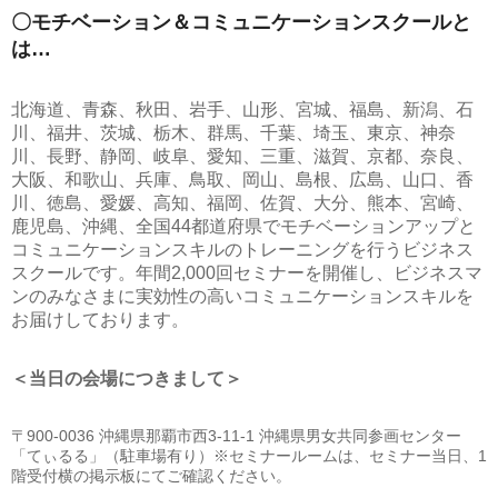
〇モチベーション＆コミュニケーションスクールと
は…
北海道、青森、秋田、岩手、山形、宮城、福島、新潟、石
川、福井、茨城、栃木、群馬、千葉、埼玉、東京、神奈
川、長野、静岡、岐阜、愛知、三重、滋賀、京都、奈良、
大阪、和歌山、兵庫、鳥取、岡山、島根、広島、山口、香
川、徳島、愛媛、高知、福岡、佐賀、大分、熊本、宮崎、
鹿児島、沖縄、全国44都道府県でモチベーションアップと
コミュニケーションスキルのトレーニングを行うビジネス
スクールです。年間2,000回セミナーを開催し、ビジネスマ
ンのみなさまに実効性の高いコミュニケーションスキルを
お届けしております。
＜当日の会場につきまして＞
〒900-0036 沖縄県那覇市西3-11-1 沖縄県男女共同参画センター
「てぃるる」（駐車場有り）
※セミナールームは、セミナー当日、1
階受付横の掲示板にてご確認ください。