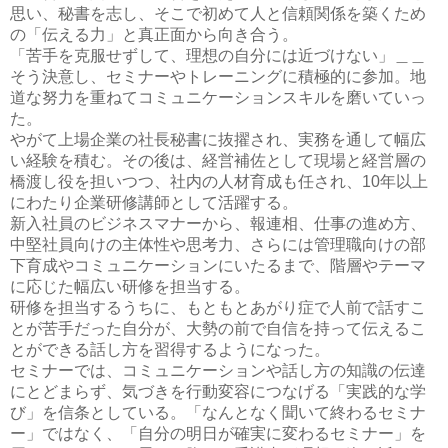
思い、秘書を志し、そこで初めて人と信頼関係を築くため
の「伝える力」と真正面から向き合う。
「苦手を克服せずして、理想の自分には近づけない」＿＿
そう決意し、セミナーやトレーニングに積極的に参加。地
道な努力を重ねてコミュニケーションスキルを磨いていっ
た。
やがて上場企業の社長秘書に抜擢され、実務を通して幅広
い経験を積む。その後は、経営補佐として現場と経営層の
橋渡し役を担いつつ、社内の人材育成も任され、10年以上
にわたり企業研修講師として活躍する。
新入社員のビジネスマナーから、報連相、仕事の進め方、
中堅社員向けの主体性や思考力、さらには管理職向けの部
下育成やコミュニケーションにいたるまで、階層やテーマ
に応じた幅広い研修を担当する。
研修を担当するうちに、もともとあがり症で人前で話すこ
とが苦手だった自分が、大勢の前で自信を持って伝えるこ
とができる話し方を習得するようになった。
セミナーでは、コミュニケーションや話し方の知識の伝達
にとどまらず、気づきを行動変容につなげる「実践的な学
び」を信条としている。「なんとなく聞いて終わるセミナ
ー」ではなく、「自分の明日が確実に変わるセミナー」を