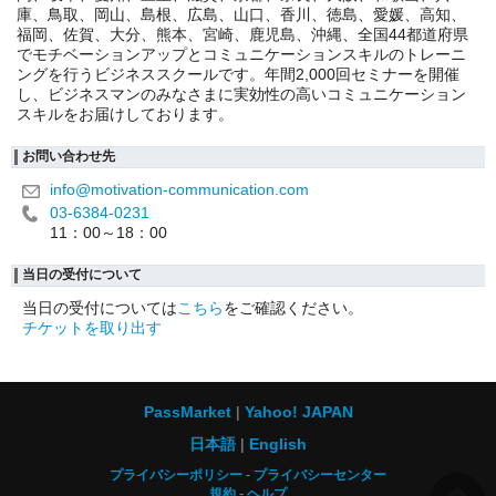
庫、鳥取、岡山、島根、広島、山口、香川、徳島、愛媛、高知、
福岡、佐賀、大分、熊本、宮崎、鹿児島、沖縄、全国44都道府県
でモチベーションアップとコミュニケーションスキルのトレーニ
ングを行うビジネススクールです。年間2,000回セミナーを開催
し、ビジネスマンのみなさまに実効性の高いコミュニケーション
スキルをお届けしております。
お問い合わせ先
info@motivation-communication.com
03-6384-0231
11：00～18：00
当日の受付について
当日の受付については
こちら
をご確認ください。
チケットを取り出す
PassMarket
Yahoo! JAPAN
日本語
English
プライバシーポリシー
プライバシーセンター
規約
ヘルプ