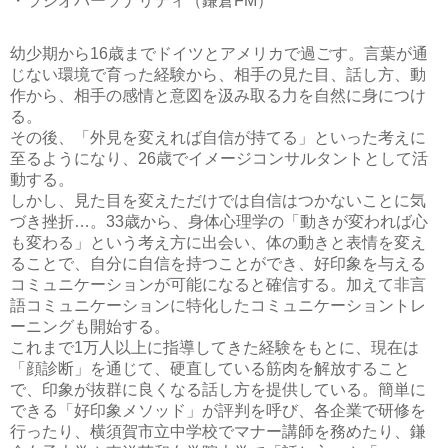
・ラジオパーソナリティ（鎌倉FM）
幼少期から16歳までドイツとアメリカで過ごす。言葉が通
じない環境で育った経験から、相手の見た目、話し方、動
作から、相手の感情と意図を汲み取る力を自然に身につけ
る。
その後、「外見を変えれば自信が持てる」といった考えに
至るようになり、26歳でイメージコンサルタントとして活
動する。
しかし、見た目を変えただけでは自信はつかないことに気
づき挫折…。33歳から、身体心理学の「動きが変われば心
も変わる」という考え方に出会い、体の動きと表情を変え
ることで、自分に自信を持つことができ、好印象を与える
コミュニケーションが可能になると確信する。加えて非言
語コミュニケーションに特化したコミュニケーショントレ
ーニングも開始する。
これまで1万人以上に指導してきた経験をもとに、現在は
「顔診断」を通じて、硬直している筋肉を解放すること
で、印象が抜群に良くなる話し方を提供している。簡単に
できる「好印象メソッド」が評判を呼び、各企業で研修を
行ったり、横須賀市立中学校でマナー講師を務めたり、鎌