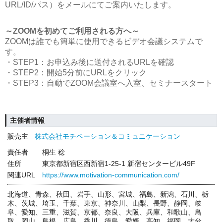
URL/ID/パス）をメールにてご案内いたします。
～ZOOMを初めてご利用される方へ～
ZOOMは誰でも簡単に使用できるビデオ会議システムで
す。
・STEP1：お申込み後に送付されるURLを確認
・STEP2：開始5分前にURLをクリック
・STEP3：自動でZOOM会議室へ入室、セミナースタート
主催者情報
販売主
株式会社モチベーション＆コミュニケーション
責任者
桐生 稔
住所
東京都新宿区西新宿1-25-1 新宿センタービル49F
関連URL
https://www.motivation-communication.com/
北海道、青森、秋田、岩手、山形、宮城、福島、新潟、石川、栃
木、茨城、埼玉、千葉、東京、神奈川、山梨、長野、静岡、岐
阜、愛知、三重、滋賀、京都、奈良、大阪、兵庫、和歌山、鳥
取、岡山、島根、広島、香川、徳島、愛媛、高知、福岡、大分、