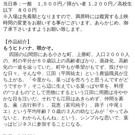
当日券：一般 １,５００円／障がい者 １,２００円／高校生
以下 ８００円
※入場は先着順となりますので、満席時には鑑賞する上映
時間の変更をお願いする事がございます。あらかじめ、御
了承下さいますようお願い致します。
【作品紹介】
もうヒトハナ、咲かそ。
四国の山間部にある小さな町、上勝町。人口２０００人
の、村の半分が６０歳以上の高齢者ばかり。過疎化、高齢
化の一途を辿っていた。町中もが希望がもてず、投げやり
な日々。そんな中、江田（平岡祐太）という農協職員が立
ち上がる。「今度から、葉っぱを売ろうと思うんですがど
うですか？」そこら辺に生えている葉っぱや草を、料理
の“つまもの”として売物にするという江田に周囲は冷やや
かな目を注いだ。それでも江田はあきらめず、仲間を募
る。薫（吉行和子）、花恵（富司純子）、路子（中尾ミ
エ）という平均年齢７０歳の３人の幼なじみが「やってみ
ないと、わからんもんね」という、シンプルな思いで、葉
っぱビジネスに参加することになる。