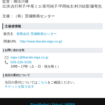
監督：御法川修
出演:吉行和子/中尾ミエ/富司純子/平岡祐太/村川絵梨/藤竜也
主催：（有）茨城映画センター
主催者情報
販売主
有限会社 茨城映画センター
関連URL
http://www.ibaraki-eiga.co.jp/
お問い合わせ先
eiga-c@ibaraki-eiga.co.jp
029-226-3156
10時～17時（土・日・祝を除く）
当日の受付について
当日の受付については
こちら
をご確認ください。
チケットを取り出す
PassMarket
Yahoo! JAPAN