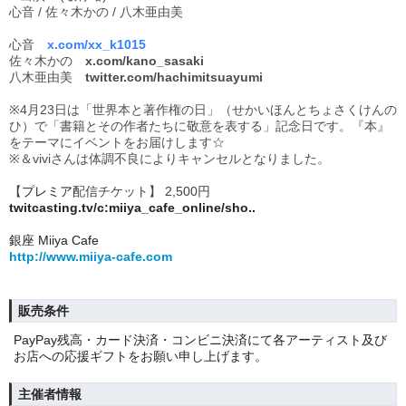
心音
/ 佐々木かの / 八木亜由美
心音
x.com/xx_k1015
佐々木かの
x.com/kano_sasaki
八木亜由美
twitter.com/hachimitsuayumi
※4月23日は「世界本と著作権の日」（せかいほんとちょさくけんの
ひ）で「書籍とその作者たちに敬意を表する」記念日です。『本』
をテーマにイベントをお届けします
☆
※
＆viviさんは体調不良によりキャンセルとなりました。
【
プレミア
配信チケット】 2
,500円
twitcasting.tv/c:miiya_cafe_online/sho..
銀座 Miiya Cafe
http://www.miiya-cafe.com
販売条件
PayPay残高・カード決済・コンビニ決済にて各アーティスト及び
お店への応援ギフトをお願い申し上げます。
主催者情報