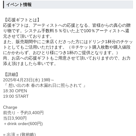
イベント情報
【応援ギフトとは】
応援ギフトは、アーティストへの応援となる、皆様からの真心の贈
り物です。システム手数料５％引いた上で100％アーティストへ還
元させて頂いております。
また、販売期間中にご来店くださった方にはドリンク1杯分のチケッ
トとしてもご活用いただけます。（※チケット購入枚数や購入値段
にかかわらず、おひとり様につき1杯のご提供となります。）
尚、お店への応援ギフトもご用意させて頂いておりますので、お力
添え頂けましたら幸いです。
【詳細】
2025年4月23日(水) 19時～
『 想い出の本 春の木漏れ日に照らされて 』
18:30 OPEN
19:00 START
Charge
前売り・予約3,400円
当日3,900円
＋drink order(600円)
= 出演 = (敬称略)