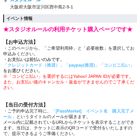
大阪府大阪市淀川区西中島2-9-1
イベント情報
★スタジオルールの利用チケット購入ページです★
【お申込方法】
・このページから、「ご希望利用枠」と「必要枚数」を選択してお
申込みください。
・
お支払いは前払いのみです。
「クレジットカード（推奨）」「paypay(推奨)」「コンビニ払い」
をお選びください。
※「コンビニ払い」を選択するにはYahoo! JAPAN IDが必要です。
また、
お支払い後のキャンセル・返金ができませんのでご了承くだ
さい。
【当日の受付方法】
・ご予約申込完了時に、
「[PassMarket] イベント名 購入完了メ
ール」
というタイトルのメールが届きます。
メール内に記載されているURLからチケットを表示することができ
ます。当日は、チケットに表示のQRコードで受付をいたしますの
で、提示できるようご準備ください。