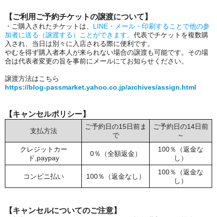
【ご利用ご予約チケットの譲渡について】
・ご購入されたチケットは、
LINE・メール・印刷することで他の参
加者に送る（譲渡する）ことができます。
代表でチケットを複数購
入され、当日は別々に入店される際に便利です。
やむを得ず購入者本人が来られない場合の譲渡も可能です。その場
合は代表者変更の旨を事前にメールにてお知らせください。
譲渡方法はこちら
https://blog-passmarket.yahoo.co.jp/archives/assign.html
【キャンセルポリシー】
ご予約日の15日前ま
ご予約日の14日前
支払方法
で
～
クレジットカー
100％（返金な
0％（全額返金）
ド,paypay
し）
100％（返金な
コンビニ払い
100％（返金なし）
し）
【キャンセルについてのご注意】