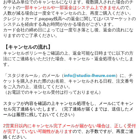
お申込み単位でのキャンセルになります。複数購入された場合のチ
ケットの
一部キャンセルや一部返金はシステム上できません
ので、
人数が減る場合は一度全てキャンセルの上、再度ご購入ください。
クレジットカード,paypay残高への返金に関してはパスマーケットの
システムを経由する為お時間がかかる場合がございます。
カード会社の締め日によっては一度引き落とし後、返金の流れにな
りますのでご了承ください。
【キャンセルの流れ】
キャンセルポリシーをご確認の上、返金可能な日時までに以下の方
法にてご連絡をいただけた場合、キャンセル・返金
処理をいたしま
す。
「スタジオルール」のメール（
info@studio-lheure.com
）に、チ
ケットを購入された際のお名前、キャンセルされる日程、注文番号
をご入力の上、送信してください。
（お電話でのキャンセル受付は行っておりません）
スタッフが内容を確認の上キャンセル処理をし、メールにてキャン
セル完了連絡をいたします。（完了連絡が届くまでは、送信したメ
ールは履歴に残しておいてください）
2営業日以内にキャンセル完了メールが届かない場合は、正しく受付
が完了していない可能性があります
ので、お手数ですが、再度ご連
絡ください。