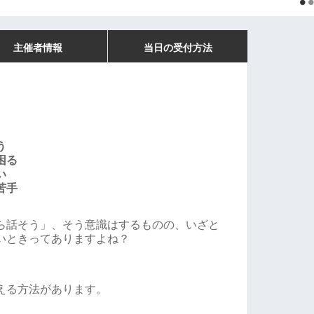
主催者情報
当日の受付方法
う
困る
い
苦手
ら話そう」、そう意識はするものの、いざと
いときってありますよね？
える方法があります。