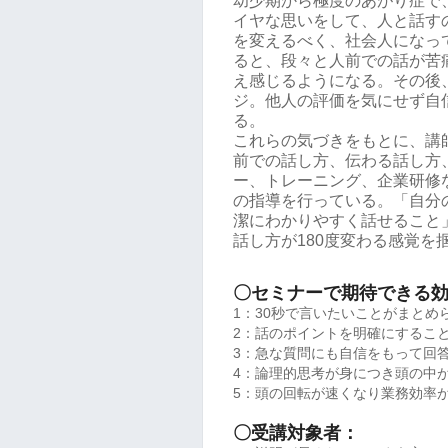
幼少期から極度のあがり症で
イヤな思いをして、人と話す
を変えるべく、社会人になっ
ると、段々と人前での話が苦
え感じるようになる。その後
ジ。他人の評価を気にせず自
る。
これらの気づきをもとに、講
前での話し方、伝わる話し方
ー、トレーニング、企業研修な
の指導を行っている。「自分
潔にわかりやすく話せること
話し方が180度変わる感覚を
〇セミナーで期待できる
1：30秒で言いたいことがまとめ
2：話のポイントを明確にするこ
3：急な質問にも自信をもって回
4：論理的思考が身につき頭の中
5：頭の回転が速くなり業務効率
〇受講対象者：