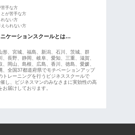
が苦手な方
ことが苦手な方
られない方
答えられない方
ュニケーションスクールとは…
山形、宮城、福島、新潟、石川、茨城、群
川、長野、静岡、岐阜、愛知、三重、滋賀、
取、岡山、島根、広島、香川、徳島、愛媛、
縄、全国37都道府県でモチベーションアップ
のトレーニングを行うビジネススクールで
を開催し、ビジネスマンのみなさまに実効性の高
をお届けしております。