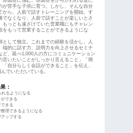
、赤面症に悩む。赤面症をからかわれる度に
のが苦手な子供に育つ。しかし、そんな自分
てから、人前で話すトレーニングを開始。す
痛でなくなり、人前で話すことが楽しいとさ
、もっとも遠ざけていた営業職にもチャレン
信をもって営業することができるようにな
師として独立。これまでの経験を活かし、人
、端的に話す力、説明力を向上させるセミナ
ど、延べ1,000人の方にコミュニケーション
の言いたいことがしっかり言えること」「簡
」「自分らしく会話ができること」を伝え、
掴んでいただいている。
効果：
られるようになる
とができる
答できる
が整理できるようになる
がアップする