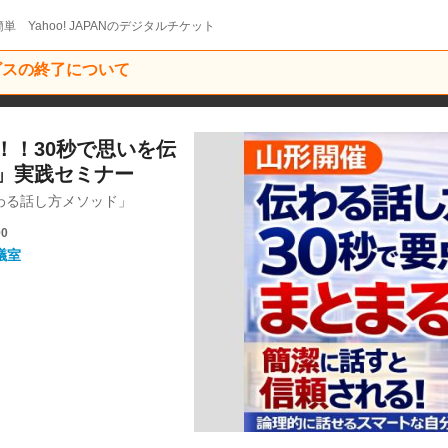
単 Yahoo! JAPANのデジタルチケット
ービスの終了について
！！30秒で思いを伝
」実践セミナー
わる話し方メソッド」
00
議室