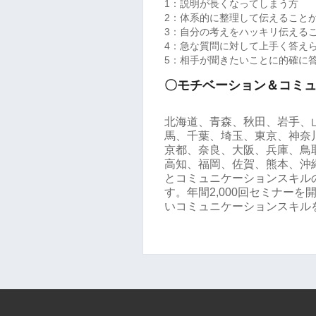
1：説明が長くなってしまう方
2：体系的に整理して伝えること
3：自分の考えをハッキリ伝える
4：急な質問に対して上手く答え
5：相手が聞きたいことに的確に
〇モチベーション＆コミ
北海道、青森、秋田、岩手、
馬、千葉、埼玉、東京、神奈
京都、奈良、大阪、兵庫、鳥
高知、福岡、佐賀、熊本、沖
とコミュニケーションスキル
す。年間2,000回セミナー
いコミュニケーションスキル