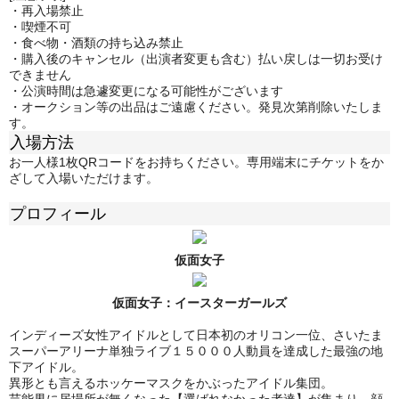
・再入場禁止
・喫煙不可
・食べ物・酒類の持ち込み禁止
・購入後のキャンセル（出演者変更も含む）払い戻しは一切お受け
できません
・公演時間は急遽変更になる可能性がございます
・オークション等の出品はご遠慮ください。発見次第削除いたしま
す。
入場方法
お一人様1枚QRコードをお持ちください。専用端末にチケットをか
ざして入場いただけます。
プロフィール
仮面女子
仮面女子：
イースターガールズ
インディーズ女性アイドルとして日本初のオリコン一位、さいたま
スーパーアリーナ単独ライブ１５０００人動員を達成した最強の地
下アイドル。
異形とも言えるホッケーマスクをかぶったアイドル集団。
芸能界に居場所が無くなった【選ばれなかった者達】が集まり、顔