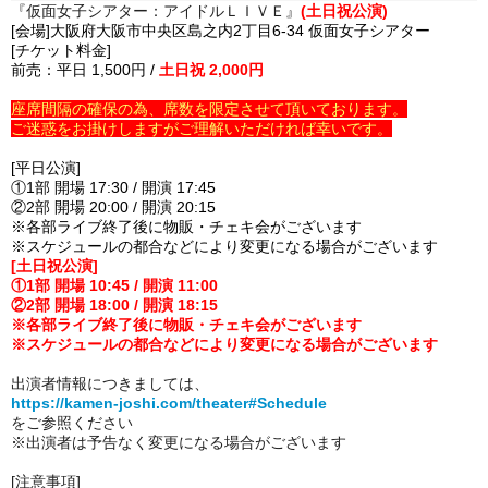
『仮面女子シアター：アイドルＬＩＶＥ』
(土日祝公演)
[会場]大阪府大阪市中央区島之内2丁目6-34 仮面女子シアター
[チケット料金]
前売：平日 1,500円 /
土日祝 2,000円
座席間隔の確保の為、席数を限定させて頂いております。
ご迷惑をお掛けしますがご理解いただければ幸いです。
[平日公演]
①1部 開場 17:30 / 開演 17:45
②2部 開場 20:00 / 開演 20:15
※各部ライブ終了後に物販・チェキ会がございます
※スケジュールの都合などにより変更になる場合がございます
[土日祝公演]
①1部 開場 10:45 / 開演 11:00
②2部 開場 18:00 / 開演 18:15
※各部ライブ終了後に物販・チェキ会がございます
※スケジュールの都合などにより変更になる場合がございます
出演者情報につきましては、
https://kamen-joshi.com/theater#Schedule
をご参照ください
※出演者は予告なく変更になる場合がございます
[注意事項]