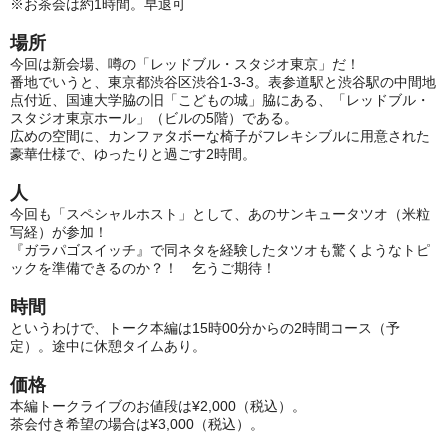
※お茶会は約1時間。早退可
場所
今回は新会場、噂の「レッドブル・スタジオ東京」だ！
番地でいうと、東京都渋谷区渋谷1-3-3。表参道駅と渋谷駅の中間地
点付近、国連大学脇の旧「こどもの城」脇にある、「レッドブル・
スタジオ東京ホール」（ビルの5階）である。
広めの空間に、カンファタボーな椅子がフレキシブルに用意された
豪華仕様で、ゆったりと過ごす2時間。
人
今回も「スペシャルホスト」として、あのサンキュータツオ（米粒
写経）が参加！
『ガラパゴスイッチ』で同ネタを経験したタツオも驚くようなトピ
ックを準備できるのか？！ 乞うご期待！
時間
というわけで、トーク本編は15時00分からの2時間コース（予
定）。途中に休憩タイムあり。
価格
本編トークライブのお値段は¥2,000（税込）。
茶会付き希望の場合は¥3,000（税込）。