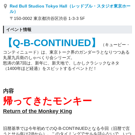
Red Bull Studios Tokyo Hall（レッドブル・スタジオ東京ホー
ル）
〒150-0002 東京都渋谷区渋谷 1-3-3 5F
イベント情報
【Q-B-CONTINUED】
（キュービー・
コンティニュード）は、東京トーク界のガンダーラとなりつつある
丸屋九兵衛のしゃべくり会シリーズ。
怒涛の第7回は、新年に、新天地で、しかしクラシックなネタ
（1400年ほど経過）をスピットするイベントだ！
内容
帰ってきたモンキー
Return of the Monkey King
旧暦基準では今年初めてのQ-B-CONTINUEDとなる今回（旧暦で言
うとサル年は2/8から）。このタイミングでサルを語らないで、いつ