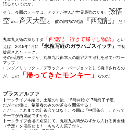
語るというのか。
孫悟
そう、今回のテーマは、アジアが生んだ世界最強のサル、
空
斉天大聖
『西遊記』
aka
と、彼の旅路の物語
だ！
「西遊記：行きて帰りし物語」
丸屋九兵衛の持ちネタ
とい
『米粒写経のガラパゴスイッチ』
えば、2015年4月に
で初
披露されたトーク。
その伝説的トークが、丸屋九兵衛本人の龍谷大学巡礼を経てパワー
アップ！
ロング／リミックス／デラックス・バージョンとして再演されるの
「帰ってきたモンキー」
が、この
なのだ！
プラスアルファ
トークライブ本編は、土曜の午後、15時開始で17時終了予定。
だがその後に、希望者のみのお茶会を開催する！
ただし、これまでの紅茶会ではなく、今回は「中国茶会」。だって
テーマが西遊記ですから。
トークライブ会場の別室にて、丸屋九兵衛がみずから入れる黄金桂
（予定）を堪能せよ！ もちろん菓子付き。