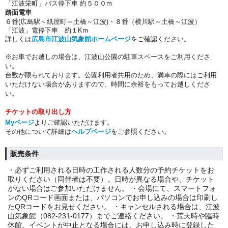
「江波栄町」バス停下車 約５００m
路面電車
６番(広島駅～紙屋町～土橋～江波)・８番（横川駅～土橋～江波）
「江波」電停下車 約１Km
詳しくは
広島市江波山気象館ホームページ
をご確認ください。
※お車でお越しの場合は、江波山公園の駐車スペースをご利用くださ
い。
台数が限られております。公園利用者共用のため、満車の際にはご利用
いただけない場合がありますので、時間に余裕をもってお越しくださ
い。
チケットの取り出し方
Myページ
よりご確認いただけます。
その他について詳細は
ヘルプページ
をご参照ください。
販売条件
・必ずご利用される日時の工作される人数分の予約チケットをお
取りください（同伴者は不要）。日時が異なる場合や、チケット
がない場合はご参加いただけません。 ・会場にて、スマートフォ
ンのQRコード画面または、パソコンでお申し込みの場合は印刷し
たQRコードをお見せください。 ・キャンセルされる場合は、江波
山気象館（082-231-0177）までご連絡ください。 ・荒天時や臨時
休館、イベントが中止となる場合には、お申し込み時に登録した