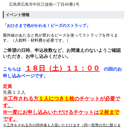
広島県広島市中区江波南一丁目40番1号
イベント情報
「おひさまで色がかわる！ビーズのストラップ」
紫外線があたると色が変わるビーズを使ってストラップを作りま
す。（
入館料・材料費が必要です。）
ご希望の日時、申込枚数など、お間違えのないようご確認
いただき、お申し込みください。
１８日（土）１１：００
こちらは
の回のお
申し込みページです。
定員
先着１２人
※工作される方
１人につき１枚
のチケットが必要で
す。
※一度にお申し込みいただけるチケットは
２枚まで
です。
※工作をされる方の同伴者も入室いただけます（同一世帯の方に限りま