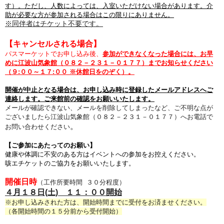
す）。ただし、人数によっては、入室いただけない場合があります。介
助が必要な方が参加される場合はこの限りにありません。
※同伴者はチケット不要です。
【キャンセルされる場合】
パスマーケットでお申し込み後、
参加ができなくなった場合には、お早
めに江波山気象館（０８２－２３１－０１７７）までお知らせください
（９:００～１７:００ ※休館日をのぞく）。
開催が
中止となる場合は、
お申し込み時に登録したメールアドレスへご
連絡します。
ご来館前の確認をお願いいたします。
メールが確認できない、メールを削除してしまったなど、ご不明な点が
ございましたら江波山気象館（０８２－２３１－０１７７）へお電話で
。
お問い合わせください
【ご参加にあたってのお願い】
健康
や体調に不安のある方は
イベントへの参加をお控えください。
咳エチケットのご協力をお願いいたします。
開催日時
（工作所要時間 ３０分程度）
４月１８日(土) １１：００開始
※お申し込みされた方は、開始時間までに受付をお済ませください。
（各開始時間の１５分前から受付開始）