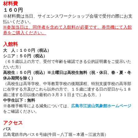
材料費
１６０円
※材料費は当日、サイエンスワークショップ会場で受付の際にお支
払いください。
※参加当日は、同伴者を含めて入館料が必要です。券売機にて入館
券をご購入ください。
入館料
大 人：１００円（税込）
シニア：５０円（税込）
（６５歳以上の方で、受付で年齢を確認できる公的証明書をご提示いた
だいた方）
高校生：５０円（税込）
※土曜日は高校生無料（祝・休日、春・夏・冬
休み期間を除く）
（高校生は高等学校、中等教育学校の後期課程、特別支援学校の高等部
に在学する方及びこれら以外の方で、１５歳に達する日の翌日から１８
歳に達する日以後の最初の３月３１日までにある方。）
中学生以下：無料
※各種手帳等による減免については、
広島市江波山気象館ホームページ
をご確認ください。
アクセス
バス
広島電鉄市内バス６号線(牛田～八丁堀～本通～江波方面）