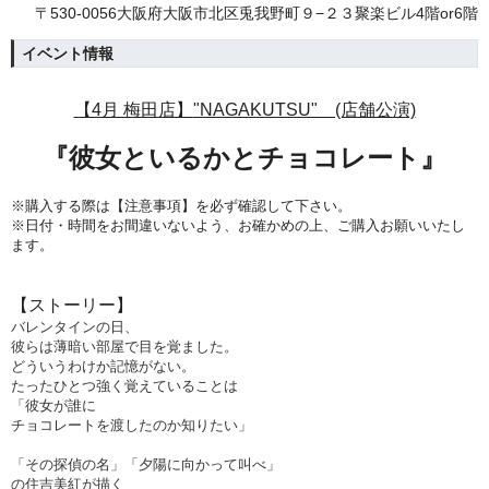
〒530-0056大阪府大阪市北区兎我野町９−２３聚楽ビル4階or6階
イベント情報
【4月 梅田店】
"NAGAKUTSU" (店舗公演)
『彼女といるかとチョコレート
』
※購入する際は【注意事項】を必ず確認して下さい。
※日付・時間をお間違いないよう、
お確かめの上、ご購入お願いいたし
ます。
【ストーリー】
バレンタインの日、
彼らは薄暗い部屋で目を覚ました。
どういうわけか記憶がない。
たったひとつ強く覚えていることは
「彼女が誰に
チョコレートを渡したのか知りたい」
「その探偵の名」「夕陽に向かって叫べ」
の住吉美紅が描く