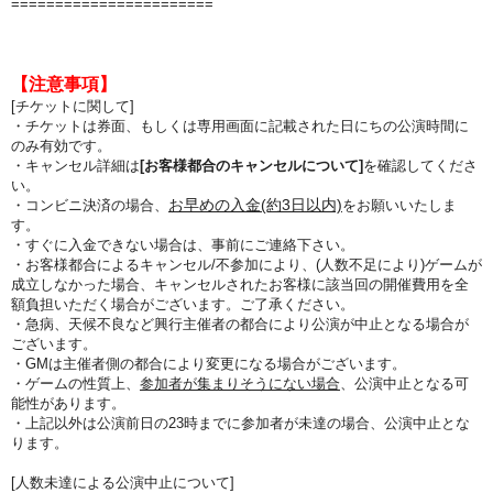
=======================
【注意事項】
[チケットに関して]
・チケットは券面、もしくは専用画面に記載された日にちの公演時間に
のみ有効です。
・キャンセル詳細は
[お客様都合のキャンセルについて]
を確認してくださ
い。
お早めの入金(約3日以内)
・コンビニ決済の場合、
をお願いいたしま
す。
・すぐに入金できない場合は、事前にご連絡下さい。
・お客様都合によるキャンセル/不参加により、(人数不足により)ゲームが
成立しなかった場合、キャンセルされたお客様に該当回の開催費用を全
額負担いただく場合がございます。ご了承ください。
・急病、天候不良など興行主催者の都合により公演が中止となる場合が
ございます。
・GMは主催者側の都合により変更になる場合がございます。
・ゲームの性質上、
参加者が集まりそうにない場合
、公演中止となる可
能性があります。
・上記以外は公演前日の23時までに参加者が未達の場合、公演中止とな
ります。
[人数未達による公演中止について]