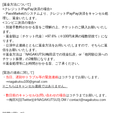
[返金方法について]
<クレジット/PayPay決済の場合>
・PassMarketのシステムより、クレジット/PayPay決済をキャンセル処
理し、返金いたします。
<コンビニ決済の場合>
・別途手数料がかかる旨をご理解の上、チケットのご購入お願いいたし
ます。
・返金額は〔チケット代金〕×97.6%（※100円未満の端数切捨て）にな
ります。
・公演中止連絡とともに返金方法をお伺いいたしますので、そちらに返
信をお願いいたします。
※返金方法は「NAGAKUTSU梅田店での現金払戻」or「他同額公演への
チケット振替」の2種類になります。
※返金処理等にお時間がかかる旨、ご了承ください。
[緊急の連絡に関して]
・
当日、遅刻やトラブル等の緊急連絡
はコチラまでお願いします。
⇒nagakutsu100@gmail.com
※こちらはキャンセル連絡ではありません。
・
数日前のキャンセル/お問い合わせの場合
は
コチラまでお願いします。
⇒梅田X(旧Twitter)(＠NAGAKUTSU3) DM /
contact@nagakutsu.com