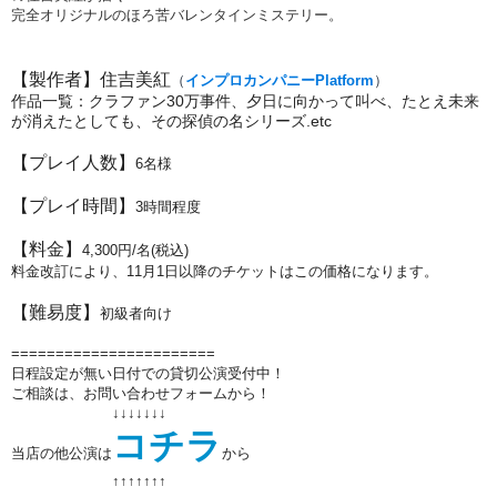
完全オリジナルのほろ苦バレンタインミステリー。
【製作者】住吉美紅
（
インプロカンパニーPlatform
）
作品一覧：クラファン30万事件、夕日に向かって叫べ、たとえ未来
が消えたとしても、その探偵の名シリーズ.etc
【プレイ人数】
6名様
【プレイ時間】
3時間程度
【料金】
4,300円/名(税込)
料金改訂により、11月1日以降のチケットはこの価格になります。
【難易度】
初級者向け
=======================
日程設定が無い日付での貸切公演受付中！
ご相談は、お問い合わせフォームから！
↓↓↓↓↓↓↓
コチラ
当店の他公演は
から
↑↑
↑↑
↑↑
↑