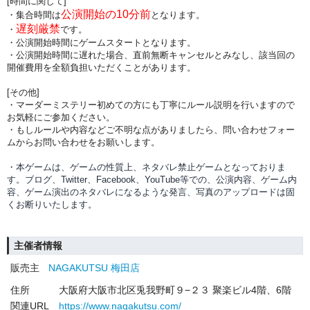
[時間に関して]
公演開始の10分前
・集合時間は
となります。
遅刻厳禁
・
です。
・公演開始時間にゲームスタートとなります。
・公演開始時間に
遅れた場合、直前無断キャンセルとみなし、該当回の
開催費用を全額負担
いただくことがあります。
[その他]
・マーダーミステリー初めての方にも丁寧にルール説明を行いますので
お気軽にご参加ください。
・もしルールや内容などご不明な点がありましたら、問い合わせフォー
ムからお問い合わせをお願いします。
・本ゲームは、ゲームの性質上、ネタバレ禁止ゲームとなっておりま
す。ブログ、Twitter、Facebook、YouTube等での、
公演内容、
ゲーム内
容、ゲーム演出のネタバレになるような発言、写真のアップロードは固
くお断りいたします。
主催者情報
販売主
NAGAKUTSU 梅田店
住所
大阪府大阪市北区兎我野町９−２３ 聚楽ビル4階、6階
関連URL
https://www.nagakutsu.com/