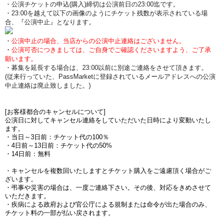
・公演チケットの申込(購入)締切は公演前日の23:00迄です。
・23:00を越えて以下の画像のようにチケット残数が表示されている場
合、『公演中止』となります。
・
公演中止の場合、当店からの公演中止連絡はございません。
・
公演可否につきましては、ご自身でご確認くださいますよう、ご了承
願います。
・募集を延長する場合は、23:00以前に別途ご連絡をさせて頂きます。
(従来行っていた、PassMarketに登録されているメールアドレスへの公演
中止連絡は廃止致しました。)
[お客様都合のキャンセルについて]
公演日に対してキャンセル連絡をしていただいた日時により変動いたし
ます。
・当日～3日前：チケット代の100％
・4日前～13日前：チケット代の50%
・14日前：無料
・キャンセルを複数回いたしますとチケット購入をご遠慮頂く場合がご
ざいます。
・弔事や災害の場合は、一度ご連絡下さい。その後、対応をきめさせて
いただきます。
・疾病による政府および官公庁による規制または命令が出た場合のみ、
チケット料の一部が払い戻されます。