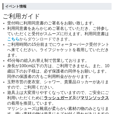
イベント情報
ご利用ガイド
受付時に利用同意書のご署名をお願い致します。
利用同意書をあらかじめご署名していただき、ご持参し
ていただくと受付がスムーズに行えます。利用同意書は
こちら
からダウンロードできます。
ご利用時間の15分前までにウォーターパーク受付テント
へ来てください。ライフジャケットを着用していただき
ます。
45分毎の総入れ替え制で営業しております。
身長が100cm以下の方は、ご利用できません。また、10
歳以下のお子様は、必ず保護者の同伴をお願いします。
同伴の保護者の方もご利用料金がかかります。
玉野市営の更衣室、シャワー、貴重品ロッカーがありま
すので、ご利用ください。
遊具上は大変滑りやすくなっていますので、ご安全にご
利用いただくために
ラッシュガード
及び
マリンソックス
の着用を推奨しています。
マリンシューズは靴底が柔らかい素材の物のみとなりま
す。硬い素材の物は遊具にキズが付く恐れがありますの