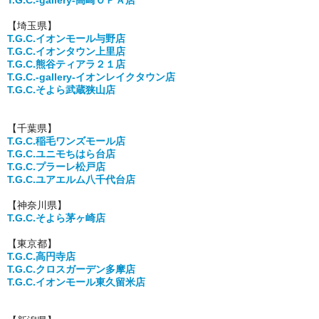
T.G.C.
-gallery-
高崎ＯＰＡ店
【埼玉県】
T.G.C.イオンモール与野店
T.G.C.イオンタウン上里店
T.G.C.熊谷ティアラ２１店
T.G.C.
-gallery-
イオンレイクタウン店
T.G.C.そよら武蔵狭山店
【千葉県】
T.G.C.稲毛ワンズモール店
T.G.C.ユニモちはら台店
T.G.C.プラーレ松戸店
T.G.C.ユアエルム八千代台店
【神奈川県】
T.G.C.そよら茅ヶ崎店
【東京都】
T.G.C.高円寺店
T.G.C.クロスガーデン多摩店
T.G.C.イオンモール東久留米店