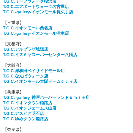
T.G.C.リーフウォーク稲沢店
T.G.C.エアポートウォーク名古屋店
T.G.C.-gallery-イオンモール長久手店
【三重県】
T.G.C.イオンモール桑名店
T.G.C.-gallery-イオンモール津南店
【京都府】
T.G.C.アルプラザ城陽店
T.G.C.イズミヤスーパーセンター八幡店
【大阪府】
T.G.C.
岸和田ベイサイドモール店
T.G.C.なんばウォーク店
T.G.C.イオンモール大阪ドームシティ店
【兵庫県】
T.G.C.
-gallery-
神戸ハーバーランドｕｍｉｅ店
T.G.C.イオンタウン姫路店
T.G.C.イオンジェームス山店
T.G.C.アスピア明石店
T.G.C.ゆめタウン姫路店
【奈良県】