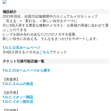
施設紹介
2023年現在、全国70店舗展開中のカジュアルメガネショップ
「見える」×「変わる」＝新しい自分をテーマに
月に4回入荷する豊富な種類のメガネと、お客様の用途に合わせて選
ぶことのできる
レンズを組み合わせあなただけのメガネを提案。
新しい自分に出会える。そんなをきっかけをサポートします。
T.G.C.公式ホームページ
月4回入荷するメガネは
こちら
でチェック
チケット引換可能店舗一覧
T.G.C.のホームページから探す
【青森県】
T.G.C.エルムの街店
【岩手県】
T.G.C.イオン一関店
T.G.C.イオン前沢店
【宮城県】