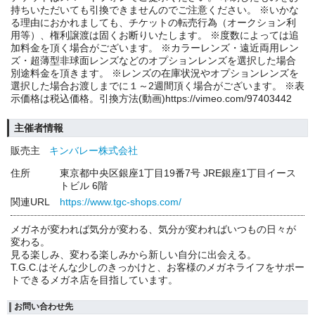
持ちいただいても引換できませんのでご注意ください。 ※いかな
る理由におかれましても、チケットの転売行為（オークション利
用等）、権利譲渡は固くお断りいたします。 ※度数によっては追
加料金を頂く場合がございます。 ※カラーレンズ・遠近両用レン
ズ・超薄型非球面レンズなどのオプションレンズを選択した場合
別途料金を頂きます。 ※レンズの在庫状況やオプションレンズを
選択した場合お渡しまでに１～2週間頂く場合がございます。 ※表
示価格は税込価格。引換方法(動画)https://vimeo.com/97403442
主催者情報
販売主
キンバレー株式会社
住所
東京都中央区銀座1丁目19番7号 JRE銀座1丁目イース
トビル 6階
関連URL
https://www.tgc-shops.com/
メガネが変われば気分が変わる、気分が変わればいつもの日々が
変わる。
見る楽しみ、変わる楽しみから新しい自分に出会える。
T.G.C.はそんな少しのきっかけと、お客様のメガネライフをサポー
トできるメガネ店を目指しています。
お問い合わせ先