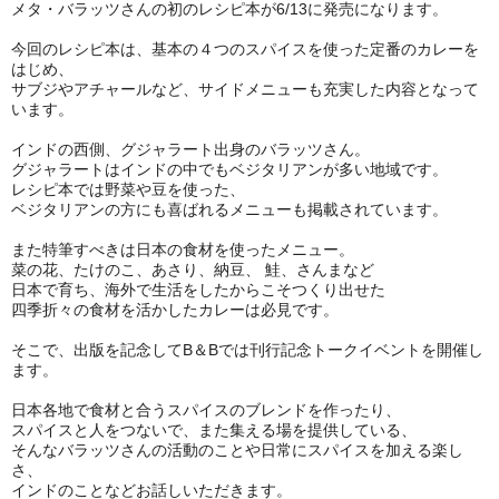
メタ・バラッツさんの初のレシピ本が6/13に発売になります。
今回のレシピ本は、基本の４つのスパイスを使った定番のカレーを
はじめ、
サブジやアチャールなど、サイドメニューも充実した内容となって
います。
インドの西側、グジャラート出身のバラッツさん。
グジャラートはインドの中でもベジタリアンが多い地域です。
レシピ本では野菜や豆を使った、
ベジタリアンの方にも喜ばれるメニューも掲載されています。
また特筆すべきは日本の食材を使ったメニュー。
菜の花、たけのこ、あさり、納豆、 鮭、さんまなど
日本で育ち、海外で生活をしたからこそつくり出せた
四季折々の食材を活かしたカレーは必見です。
そこで、出版を記念してB＆Bでは刊行記念トークイベントを開催し
ます。
日本各地で食材と合うスパイスのブレンドを作ったり、
スパイスと人をつないで、また集える場を提供している、
そんなバラッツさんの活動のことや日常にスパイスを加える楽し
さ、
インドのことなどお話しいただきます。