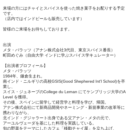
来場の方にはチャイとスパイスを使った焼き菓子をお配りする予定
です。
（店内ではインドビールも販売しています）
皆様のご来場をお待ちしております。
出演
メタ・バラッツ（アナン株式会社3代目、東京スパイス番長）
町田めぐみ（自由大学 インドに学ぶスパイス学キュレーター）
【出演者プロフィール】
メタ・バラッツ
1984年、鎌倉生まれ。
南インド・ニルギリの高校GSIS(Good Shephered Int'l School)を卒
業し、
スイス・ジュネーブのCollege du Leman にてケンブリッジ大学のA
Level を獲得。
その後、スペインに留学して経営学と料理を学び、帰国。
アナン株式会社にて新商品開発やネーミング・新規事業の改革等に
携わりながら、
北インド・グジャラート出身である父アナン・メタの元で、
アーユルヴェーダを基にした料理を実践している。
旬の野菜をテーマにしたカフェ「移動チャイ屋」を立ち上げ、