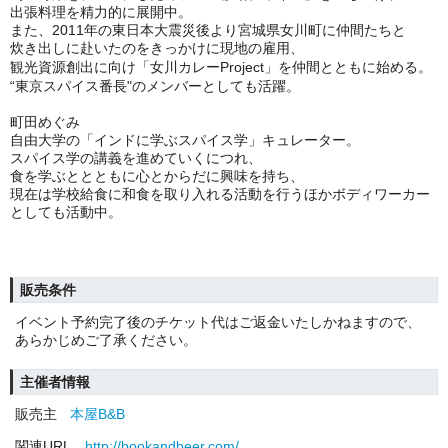
出張料理を精力的に展開中。
また、2011年の東日本大震災後より宮城県女川町に仲間たちと
炊き出しに赴いたのをきっかけに
現地の雇用、
観光資源創出に向け「女川カレーProject」を仲間とともに始める。
“東京スパイス番長"のメンバーとしても活躍。
町田めぐみ
自由大学の「インドに学ぶスパイス学」キュレーター。
スパイス学の講義を進めていくにつれ、
食を学ぶととともに心とからだに興味を持ち、
現在は学校給食に和食を取り入れる活動を行うほかボディワーカー
としても活動中。
販売条件
イベント予約完了後のチケット代はご返金いたしかねますので、
あらかじめご了承ください。
主催者情報
販売主
本屋B&B
関連URL
http://bookandbeer.com/