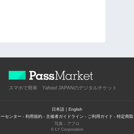
スマホで簡単 Yahoo! JAPANのデジタルチケット
日本語
｜
English
シーセンター
-
利用規約
-
主催者ガイドライン
-
ご利用ガイド
-
特定商取
写真：アフロ
© LY Corporation