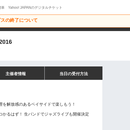
単 Yahoo! JAPANのデジタルチケット
ービスの終了について
016
0
主催者情報
当日の受付方法
理を解放感のあるベイサイドで楽しもう！
つかるはず！ 生バンドでジャズライブも開催決定