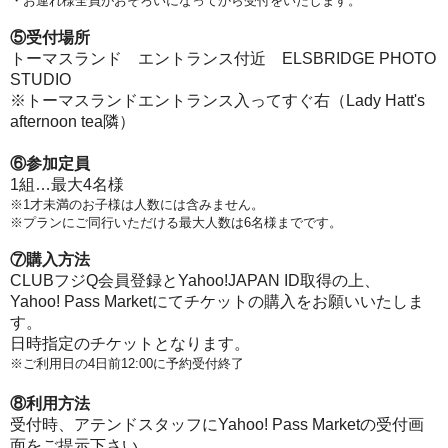
・お連れ様全員がおそろいになってから受付をいたします。
⑤受付場所
トーマスランド エントランス付近 ELSBRIDGE PHOTO
STUDIO
※トーマスランドエントランス入ってすぐ右（Lady Hatt's
afternoon tea隣）
⑥参加定員
1組…最大4名様
※1才未満のお子様は人数には含みません。
※プランにご同行いただける最大人数は6名様までです。
⑦購入方法
CLUBフジQ会員登録とYahoo!JAPAN ID取得の上、
Yahoo! Pass Marketにてチケットの購入をお願いいたしま
す。
日時指定のチケットとなります。
※ご利用日の4日前12:00に予約受付終了
⑧利用方法
受付時、アテンドスタッフにYahoo! Pass Marketの受付画
面をご提示下さい。