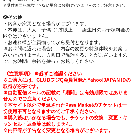
※受付画面を表示できない場合はお受けできませんのでご注意下さい。
⑨その他
・内容が変更となる場合がございます。
・本券は、大人・子供（1才以上）・誕生日のお子様料金の
区分はございません。
・お連れ様が全員揃ってから受付となります。
※お時間に遅れた場合は、内容の変更や特別体験をお楽し
みいただけません。入園口で混雑することがございますの
で、お時間に余裕を持ってお越しください。
《注意事項
》
※必ずご確認ください
※ご購入には、CLUBフジQ会員登録とYahoo!JAPAN IDの
取得が必要です。
※自動配信メールの記載の「期間」は有効期限ではありま
せんのでご注意ください。
※本サイト以外で申込されたPass Marketのチケットは一
切使用不可となりますのでご了承ください。
※購入後はいかなる場合でも、チケットの交換・変更・キ
ャンセル・返金等は致しません。
※内容等が予告なく変更となる場合がございます。