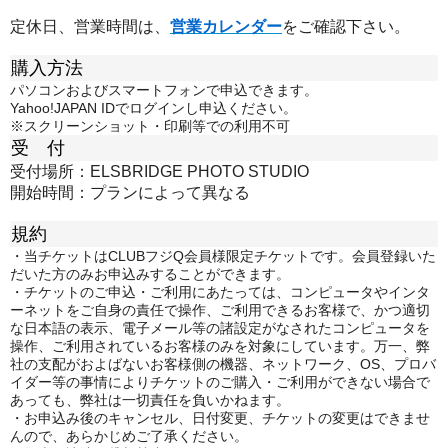
定休日、営業時間は、
営業カレンダー
をご確認下さい。
購入方法
パソコンおよびスマートフォンで申込できます。
Yahoo!JAPAN IDでログインし申込ください。
※スクリーンショット・印刷等での利用不可
受 付
受付場所：ELSBRIDGE PHOTO STUDIO
開始時間：プランによって異なる
規約
・当チケットはCLUBフジQ会員様限定チケットです。会員登録いた
だいた方のみお申込みすることができます。
・チケットのご申込・ご利用にあたっては、コンピュータやインタ
ーネットをご自身の責任で操作、ご利用できるお客様で、かつ適切
な日本語の表示、電子メール等の諸設定がなされたコンピュータを
操作、ご利用されているお客様のみを対象にしています。万一、弊
社の支配がおよばないお客様側の機器、ネットワーク、OS、プロバ
イダー等の事情によりチケットのご購入・ご利用ができない場合で
あっても、弊社は一切責任を負いかねます。
・お申込み後のキャンセル、日付変更、チケットの変更はできませ
んので、あらかじめご了承ください。