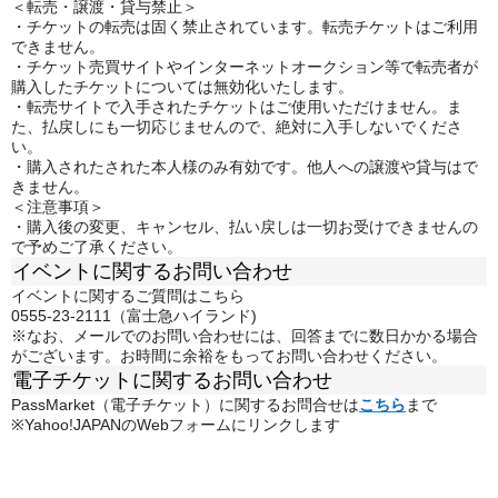
＜転売・譲渡・貸与禁止＞
・チケットの転売は固く禁止されています。転売チケットはご利用
できません。
・チケット売買サイトやインターネットオークション等で転売者が
購入したチケットについては無効化いたします。
・転売サイトで入手されたチケットはご使用いただけません。ま
た、払戻しにも一切応じませんので、絶対に入手しないでくださ
い。
・購入されたされた本人様のみ有効です。他人への譲渡や貸与はで
きません。
＜注意事項＞
・購入後の変更、キャンセル、払い戻しは一切お受けできませんの
で予めご了承ください。
イベントに関するお問い合わせ
イベントに関するご質問はこちら
0555-23-2111（富士急ハイランド)
※なお、メールでのお問い合わせには、回答までに数日かかる場合
がございます。お時間に余裕をもってお問い合わせください。
電子チケットに関するお問い合わせ
PassMarket（電子チケット）に関するお問合せは
こちら
まで
※Yahoo!JAPANのWebフォームにリンクします