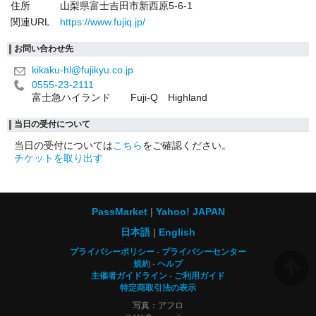
住所
山梨県富士吉田市新西原5-6-1
関連URL
https://www.fujiq.jp/
お問い合わせ先
kikaku-hl@fujikyu.co.jp
0555-23-2111
富士急ハイランド Fuji-Q Highland
当日の受付について
当日の受付については
こちら
をご確認ください。
チケットを取り出す
PassMarket
Yahoo! JAPAN
日本語
English
プライバシーポリシー
プライバシーセンター
規約
ヘルプ
主催者ガイドライン
ご利用ガイド
特定商取引法の表示
写真：アフロ