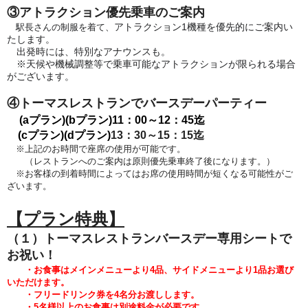
③アトラクション優先乗車のご案内
アトラクション1機種を優先的にご案内い
駅長さんの制服を着て、
たします。
出発時には、特別なアナウンスも。
※天候や機械調整等で乗車可能なアトラクションが限られる場合
がございます。
④トーマスレストランでバースデーパーティー
(aプラン)(bプラン)
11：00～12：45迄
(cプラン)(dプラン)
13：30～15：15迄
※上記のお時間で座席の使用が可能です。
（レストランへのご案内は原則優先乗車終了後になります。）
※お客様の到着時間によってはお席の使用時間が短くなる可能性がご
ざいます。
【プラン特典】
（１）トーマスレストランバースデー専用シートで
お祝い！
・お食事はメインメニューより4品、サイドメニューより1品
お選び
いただけます。
・フリードリンク券を4名分お渡しします。
・5
名様以上のお食事は別途料金が必要です。