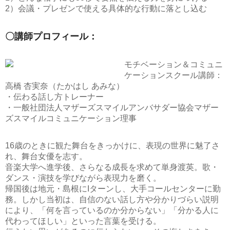
2）会議・プレゼンで使える具体的な行動に落とし込む
〇講師プロフィール：
モチベーション＆コミュニ
ケーションスクール講師：
高橋 杏実奈（たかはし あみな）
・伝わる話し方トレーナー
・一般社団法人マザーズスマイルアンバサダー協会マザー
ズスマイルコミュニケーション理事
16歳のときに観た舞台をきっかけに、表現の世界に魅了さ
れ、舞台女優を志す。
音楽大学へ進学後、さらなる成長を求めて単身渡英。歌・
ダンス・演技を学びながら表現力を磨く。
帰国後は地元・島根にIターンし、大手コールセンターに勤
務。しかし当初は、自信のない話し方や分かりづらい説明
により、「何を言っているのか分からない」「分かる人に
代わってほしい」といった言葉を受ける。