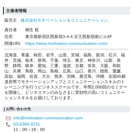
主催者情報
販売主
株式会社モチベーション＆コミュニケーション
責任者
桐生 稔
住所
東京都新宿区西新宿3-4-4 京王西新宿南ビル4F
関連URL
https://www.motivation-communication.com/
北海道、青森、秋田、岩手、山形、宮城、福島、新潟、石川、福
井、茨城、栃木、群馬、千葉、埼玉、東京、神奈川、山梨、長
野、静岡、岐阜、愛知、三重、滋賀、京都、奈良、大阪、和歌
山、兵庫、鳥取、岡山、島根、広島、山口、香川、徳島、愛媛、
高知、福岡、佐賀、大分、熊本、宮崎、鹿児島、沖縄、全国45都
道府県でモチベーションアップとコミュニケーションスキルのト
レーニングを行うビジネススクールです。年間2,000回のセミナー
を開催し、ビジネスマンのみなさまに実効性の高いコミュニケー
ションスキルをお届けしております。
お問い合わせ先
info@motivation-communication.com
03-6384-0231
11：00～18：00