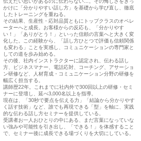
伝えたい思いがあるのに伝わらない…。その悔しさをきっ
かけに「分かりやすい話し方」を基礎から学び直し、徹底
したトレーニングを重ねる。
その結果、生産性・応対品質ともにトップクラスのオペレ
ーターへと成長。お客様からの反応も、「分かりやす
い！」「ありがとう！」といった信頼の言葉へと大きく変
化した。この経験から、「話し方ひとつで評価も信頼関係
も変わる」ことを実感し、コミュニケーションの専門家と
しての道を歩み始める。
その後、社内インストラクターに認定され、伝わる話し
方、ビジネスマナー、電話応対、コーチング、アサーショ
ン研修など、人材育成・コミュニケーション分野の研修を
幅広く担当する。
講師歴22年。これまでに社内外で300回以上の研修・セミ
ナーに登壇し、延べ3,000名以上を指導。
現在は、「30秒で要点を伝える力」「結論から分かりやす
く話す技術」など、誰でも再現できる「型」を軸に、実践
的な伝わる話し方セミナーを提供している。
受講者お一人おひとりの中にある、まだ言葉になっていな
い強みや可能性を引き出し、「できる！」を体感すること
で、セミナー後に成長できる場づくりを大切にしている。