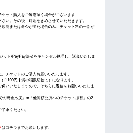
チケット購入をご遠慮頂く場合がございます。
下さい。その後、対応をきめさせていただきます。
る規制または命令が出た場合のみ、チケット料の一部が
クレジット/PayPay決済をキャンセル処理し、返金いたしま
上
、チケットのご購入お願いいたします。
%（※100円未満の端数切捨て
）になります。
お伺いいたしますので、そちらに返信をお願いいたしま
店での現金払戻」or「他同額公演へのチケット振替」の2
ご了承ください。
絡
はコチラまでお願いします。