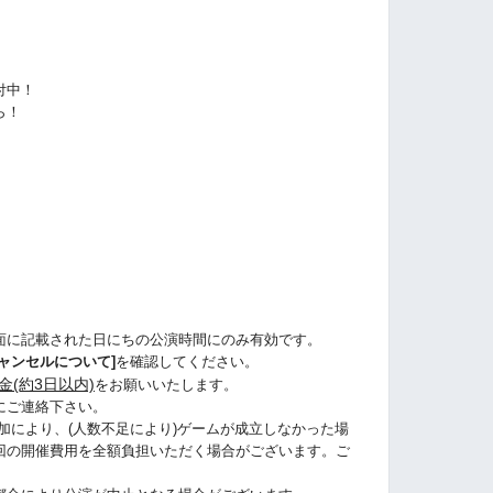
付中！
ら！
ら
面に記載された日にちの公演時間にのみ有効です。
ャンセルについて]
を確認してください。
金(約3日以内)
をお願いいたします。
にご連絡下さい。
加により、(人数不足により)ゲームが成立しなかった場
回の開催費用を全額負担いただく場合がございます。ご