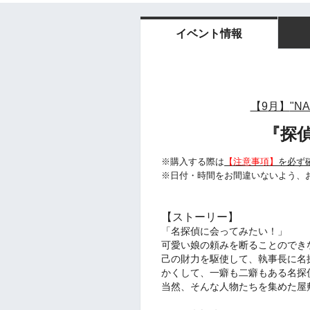
イベント情報
【9
月】
"N
『探
※購入する際は
【注意事項】
を必ず
※日付・時間をお間違いないよう、
【ストーリー】
「名探偵に会ってみたい！」
可愛い娘の頼みを断ることのでき
己の財力を駆使して、執事長に名
かくして、一癖も二癖もある名探
当然、そんな人物たちを集めた屋