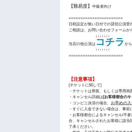
【難易度】
中級者向け
=======================
日程設定が無い日付での貸切公演受
ご相談は、お問い合わせフォームか
↓↓↓↓↓↓↓
コチラ
当店の他公演は
か
↑↑
↑↑
↑↑
↑
=======================
【注意事項】
[チケットに関して]
・チケットは券面、もしくは専用画
・キャンセル詳細は
[お客様都合のキ
お早めの入
・コンビニ決済の場合、
・すぐに入金できない場合は、事前
・お客様都合によるキャンセル/不参
合、キャンセルされたお客様に該当
了承ください。