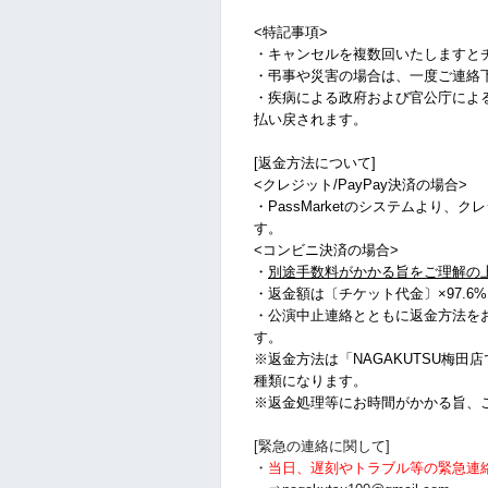
<特記事項>
・キャンセルを複数回いたしますと
・弔事や災害の場合は、一度ご連絡
・疾病による政府および官公庁によ
払い戻されます。
[返金方法について]
<クレジット/PayPay決済の場合>
・PassMarketのシステムより、
す。
<コンビニ決済の場合>
・
別途手数料がかかる旨をご理解の
・
返金額は〔チケット代金〕×97.6
・公演中止連絡とともに返金方法を
す。
※返金方法は「NAGAKUTSU梅田
種類になります。
※返金処理等にお時間がかかる旨、
[緊急の連絡に関して]
・
当日、遅刻やトラブル等の緊急連