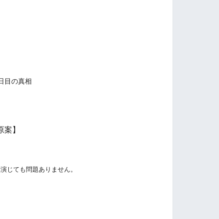
日目の真相
原案】
を演じても問題ありません。