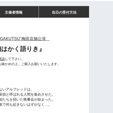
主催者情報
当日の受付方法
AGAKUTSU"
梅田店舗公演
偵はかく語りき
』
確認
して下さい。
お確かめの上、ご購入お願いいたします。
ないアルフレッドは、
探偵と呼ばれる人間を集めさせた。
偵たちを招いた晩餐会が始まった。
敷で何も起きないはずがなく…。