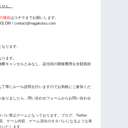
ません。
の場合
は
コチラまでお願いします。
3) DM /
contact@nagakutsu.com
となります。
なります。
無断キャンセルとみなし、該当回の開催費用を全額負担
も丁寧にルール説明を行いますのでお気軽にご参加くだ
がありましたら、問い合わせフォームからお問い合わせ
レ禁止ゲームとなっております。ブログ、Twitter、
容、
ゲーム内容、ゲーム演出のネタバレになるような発
りいたします。