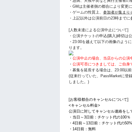
・急病、天候不良など興行主催者の
・GMは主催者側の都合により変更
・ゲームの性質上、
参加者が集まり
・上記以外は公演前日の23時まで
[人数未達による公演中止について]
・公演チケットの申込(購入)締切は公
・23:00を越えて以下の画像のよ
ります。
・
公演中止の場合、当店からの公演
・
公演可否につきましては、ご自身
・募集を延長する場合は、23:00
(従来行っていた、PassMarke
しました。)
[お客様都合のキャンセルについて]
<キャンセル料金>
公演日に対してキャンセル連絡をし
・当日～3日前：チケット代の100％
・4日前～13日前：チケット代の50
・14日前：無料