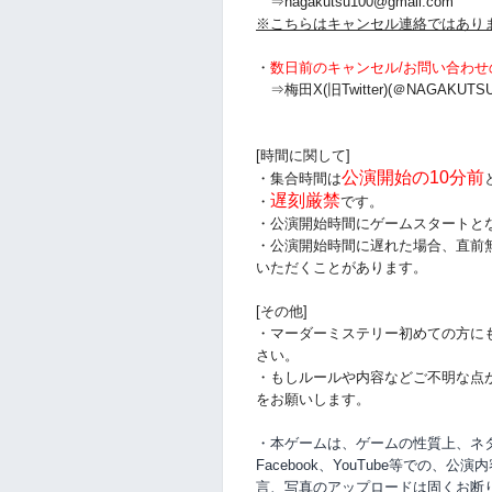
⇒nagakutsu100@gmail.com
※こちらはキャンセル連絡ではあり
・
数日前のキャンセル/お問い合わせ
⇒梅田X(旧Twitter)(＠NAGAKUTSU
[時間に関して]
公演開始の10分前
・集合時間は
遅刻厳禁
・
です。
・公演開始時間にゲームスタートと
・公演開始時間に
遅れた場合、直前
いただくことがあります。
[その他]
・マーダーミステリー初めての方に
さい。
・もしルールや内容などご不明な点
をお願いします。
・本ゲームは、ゲームの性質上、ネタバ
Facebook、YouTube等での、
公演内
言、写真のアップロードは固くお断