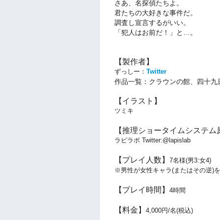
さあ、名探偵たちよ。
君たちの大好きな事件だ。
調査し宣言するがいい。
「犯人はお前だ！」と…。
【製作者】
ずっしー：
Twitter
作品一覧：クラウンの館、四十九
【イラスト】
ツミキ
【推理ショータイムシステム
ラピラボ Twitter:@lapislab
【プレイ人数】
7名様(男3:女4)
※男性が女性キャラ(またはその逆)
【プレイ時間】
4時間
【料金】
4,000円/名(税込)