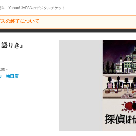
単 Yahoo! JAPANのデジタルチケット
ービスの終了について
く語りき』
9
:00～
U 梅田店