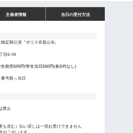
主催者情報
当日の受付方法
単独定期公演『ポリス衣装
』
公演
目6-34
学生前売500円/学生当日500円(各D代なし)
ト番号順→当日
は禁止
更も含む）払い戻しは一切お受けできません
性がございます