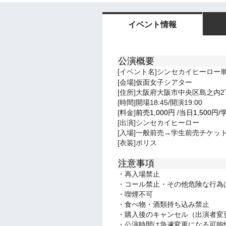
イベント情報
公演概要
[イベント名]シンセカイヒーロー
[会場]仮面女子シアター
[住所]大阪府大阪市中央区島之内2丁
[時間]開場18:45/開演19:00
[料金]
前売1,000
円
/
当日1,5
00円/
[出演]シンセカイヒーロー
[入場]一般前売→学生前売チケッ
[衣装]ポリス
注意事項
・再入場禁止
・コール禁止・その他危険な行為
・喫煙不可
・食べ物・酒類持ち込み禁止
・購入後のキャンセル（出演者変
・公演時間は急遽変更になる可能