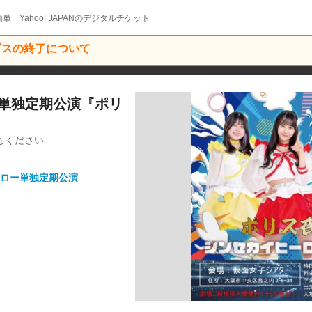
単 Yahoo! JAPANのデジタルチケット
ービスの終了について
ロー単独定期公演『ポリ
ちください
ロー単独定期公演