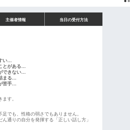
主催者情報
当日の受付方法
すい…
ことがある…
ができない…
詰まる…
が苦手…
きます。
不足でも、性格の弱さでもありません。
だん通りの自分を発揮する「正しい話し方」