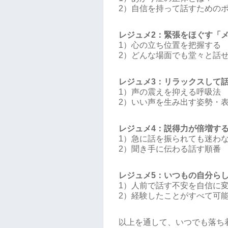
2）自信を持って話すための
レジュメ2：緊張をほぐす「
1）心の立ち位置を把握する
2）どんな場面でも堂々と話
レジュメ3：リラックスして
1）声の震えを抑える呼吸法
2）いい声を生み出す姿勢・
レジュメ4：説得力が倍増す
1）急に話を振られても迷わ
2）聞き手に伝わる話す順番
レジュメ5：いつもの自分ら
1）人前で話す不安を自信に
2）経験したことがすべて可
以上を通して、いつでも落ち