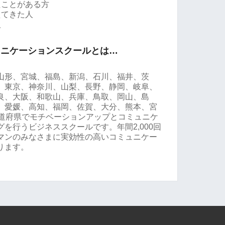
たことがある方
えてきた人
人
ュニケーションスクールとは…
山形、宮城、福島、新潟、石川、福井、茨
、東京、神奈川、山梨、長野、静岡、岐阜、
良、大阪、和歌山、兵庫、鳥取、岡山、島
、愛媛、高知、福岡、佐賀、大分、熊本、宮
都道府県でモチベーションアップとコミュニケ
を行うビジネススクールです。年間2,000回
マンのみなさまに実効性の高いコミュニケー
ります。