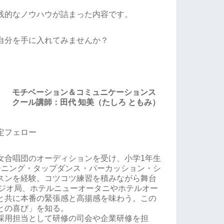
践的なノウハウが詰まった内容です。
自分を手に入れてみませんか？
モチベーション＆コミュニケーションス
クール講師：田代 知美（たしろ ともみ）
定フェロー
女合唱団のオーディションを受け、小学1年生
ーニング・タップダンス・パーカッション・シ
スンを経験。コツコツ練習を積みながら舞台
ラジオ局、ホテルニューオータニやホテルオー
と共に本番の緊張感と高揚感を味わう。この
との喜び」を知る。
採用担当として研修の司会や企業研修を担