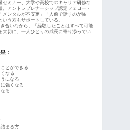
援セミナー、大学や高校でのキャリア研修な
躍。アントレプレナーシップ認定フェロー・
「メンタルが不安定」「人前で話すのが怖
という方もサポートしている。
と向き合いながら、「経験したことはすべて可能
を大切に、一人ひとりの成長に寄り添ってい
効果：
すことができる
なくなる
ようになる
面に強くなる
になる
方
に詰まる方