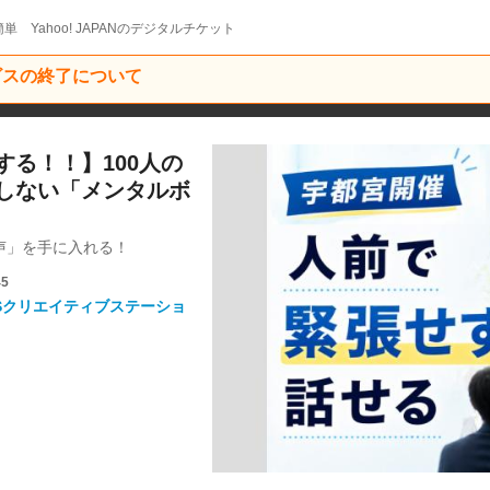
単 Yahoo! JAPANのデジタルチケット
ービスの終了について
る！！】100人の
しない「メンタルボ
声」を手に入れる！
45
号室「USSクリエイティブステーショ