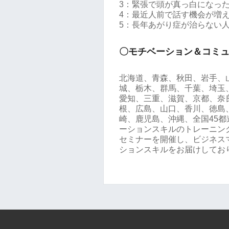
3：緊張で頭が真っ白になっ
4：最近人前で話す機会が増
5：長年あがり症が治らない
〇モチベーション＆コミ
北海道、青森、秋田、岩手、
城、栃木、群馬、千葉、埼玉
愛知、三重、滋賀、京都、奈
根、広島、山口、香川、徳島
崎、鹿児島、沖縄、全国45
ーションスキルのトレーニング
セミナーを開催し、ビジネス
ションスキルをお届けしてお