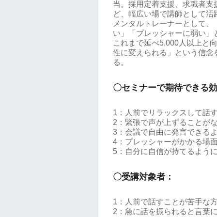
当。採用定着支援、求職者支
ど、幅広い場で講師として活
メンタルトレーナーとして、
い」「プレッシャーに弱い」
これまで延べ5,000人以上
性に変えられる」という信念
る。
〇セミナーで期待できる
1：人前でリラックスして話
2：緊張で声が上ずることが
3：会議で自由に発言できる
4：プレッシャーがかかる場
5：自分に自信が持てるよう
〇受講対象者：
1：人前で話すことが苦手な
2：急に話を振られると言葉