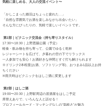
気軽に楽しめる、大人の交流イベント〜
「かしこまった婚活はちょっと疲れた…」
「自然な雰囲気でお酒を楽しみながら出会いたい」
そんな方にぴったりの、気軽で楽しいイベントです。
第1部｜ピクニック交流会（持ち寄りスタイル）
17:30〜18:30｜上野恩賜公園（予定）
軽食・飲み物を持ち寄って、公園でゆるく乾杯
レジャーシートを広げて、夕暮れの空の下でリラックス
一人参加でも安心！お酒好きな仲間とすぐ打ち解けられます
※ドリンク2本程度(お酒、ソフトリング等)、おつまみ1品以上お持
ちください
※雨天時はピクニックをはしご酒に変更します
第2部｜はしご酒
19:00〜20:30｜上野駅周辺の居酒屋をはしご予定
席替えありで、いろんな人と話せる！
プロフィールカード・マッチングなしの“気軽さ”が魅力