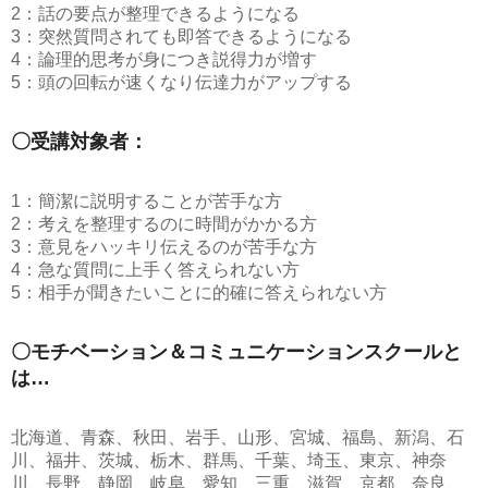
2：話の要点が整理できるようになる
3：突然質問されても即答できるようになる
4：論理的思考が身につき説得力が増す
5：頭の回転が速くなり伝達力がアップする
〇受講対象者：
1：簡潔に説明することが苦手な方
2：考えを整理するのに時間がかかる方
3：意見をハッキリ伝えるのが苦手な方
4：急な質問に上手く答えられない方
5：相手が聞きたいことに的確に答えられない方
〇モチベーション＆コミュニケーションスクールと
は…
北海道、青森、秋田、岩手、山形、宮城、福島、新潟、石
川、福井、茨城、栃木、群馬、千葉、埼玉、東京、神奈
川、長野、静岡、岐阜、愛知、三重、滋賀、京都、奈良、