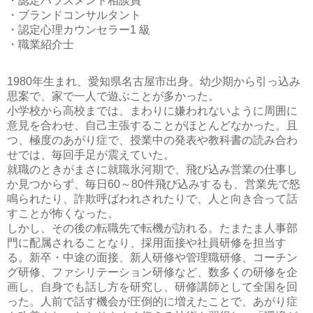
・認定ハラスメント相談員
・ブランドコンサルタント
・認定心理カウンセラー1 級
・職業紹介士
1980年生まれ、愛知県名古屋市出身。幼少期から引っ込み
思案で、家で一人で遊ぶことが多かった。
小学校から高校までは、まわりに嫌われないように周囲に
意見を合わせ、自己主張することがほとんどなかった。且
つ、極度のあがり症で、授業中の発表や教科書の読み合わ
せでは、毎回手足が震えていた。
就職のときがまさに就職氷河期で、飛び込み営業の仕事し
か見つからず、毎日60～80件飛び込みするも、営業先で怒
鳴られたり、詐欺呼ばわれされたりで、人と向き合って話
すことが怖くなった。
しかし、その後の転職先で転機が訪れる。たまたま人事部
門に配属されることなり、採用面接や社員研修を担当す
る。新卒・中途の面接、新人研修や管理職研修、コーチン
グ研修、ファシリテーション研修など、数多くの研修を企
画し、自身でも話し方を研究し、研修講師として全国を回
った。人前で話す機会が圧倒的に増えたことで、あがり症