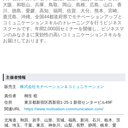
大阪、和歌山、兵庫、鳥取、岡山、島根、広島、山口、香
川、徳島、愛媛、高知、福岡、佐賀、大分、熊本、宮崎、
鹿児島、沖縄、全国44都道府県でモチベーションアップと
コミュニケーションスキルのトレーニングを行うビジネス
スクールです。年間2,000回セミナーを開催し、ビジネスマ
ンのみなさまに実効性の高いコミュニケーションスキルを
お届けしております。
主催者情報
販売主
株式会社モチベーション＆コミュニケーション
責任者
桐生 稔
住所
東京都新宿区西新宿1-25-1 新宿センタービル49F
関連URL
https://www.motivation-communication.com/
北海道、秋田、岩手、山形、宮城、福島、新潟、石川、栃木、茨
城、埼玉、千葉、東京、神奈川、山梨、長野、静岡、岐阜、愛