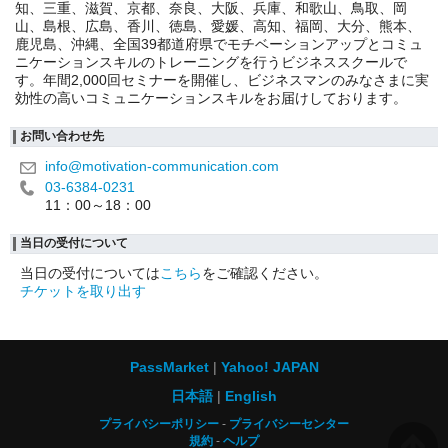
知、三重、滋賀、京都、奈良、大阪、兵庫、和歌山、鳥取、岡
山、島根、広島、香川、徳島、愛媛、高知、福岡、大分、熊本、
鹿児島、沖縄、全国39都道府県でモチベーションアップとコミュ
ニケーションスキルのトレーニングを行うビジネススクールで
す。年間2,000回セミナーを開催し、ビジネスマンのみなさまに実
効性の高いコミュニケーションスキルをお届けしております。
お問い合わせ先
info@motivation-communication.com
03-6384-0231
11：00～18：00
当日の受付について
当日の受付については
こちら
をご確認ください。
チケットを取り出す
PassMarket
Yahoo! JAPAN
日本語
English
プライバシーポリシー
プライバシーセンター
規約
ヘルプ