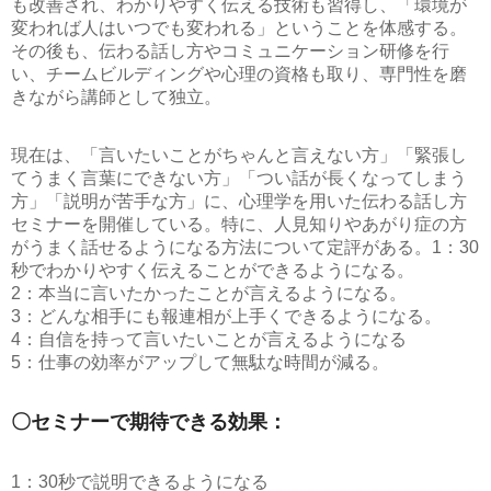
も改善され、わかりやすく伝える技術も習得し、「環境が
変われば人はいつでも変われる」ということを体感する。
その後も、伝わる話し方やコミュニケーション研修を行
い、チームビルディングや心理の資格も取り、専門性を磨
きながら講師として独立。
現在は、「言いたいことがちゃんと言えない方」「緊張し
てうまく言葉にできない方」「つい話が長くなってしまう
方」「説明が苦手な方」に、心理学を用いた伝わる話し方
セミナーを開催している。特に、人見知りやあがり症の方
がうまく話せるようになる方法について定評がある。
1：30
秒でわかりやすく伝えることができるようになる。
2：本当に言いたかったことが言えるようになる。
3：どんな相手にも報連相が上手くできるようになる。
4：自信を持って言いたいことが言えるようになる
5：仕事の効率がアップして無駄な時間が減る。
〇セミナーで期待できる効果：
1：30秒で説明できるようになる