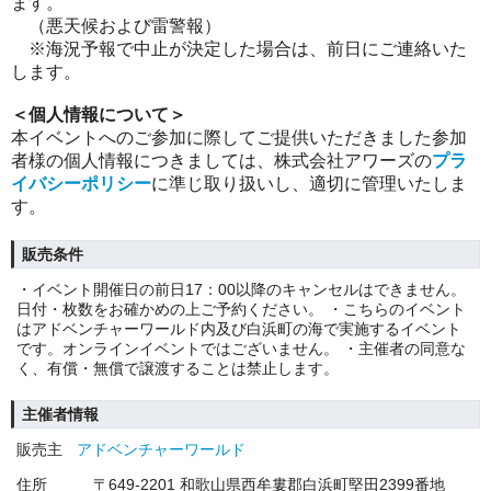
ます。
（悪天候および雷警報）
※海況予報で中止が決定した場合は、前日にご連絡いた
します。
＜個人情報について＞
本イベントへのご参加に際してご提供いただきました参加
者様の個人情報につきましては、株式会社アワーズの
プラ
イバシーポリシー
に準じ取り扱いし、適切に管理いたしま
す。
販売条件
・イベント開催日の前日17：00以降のキャンセルはできません。
日付・枚数をお確かめの上ご予約ください。 ・こちらのイベント
はアドベンチャーワールド内及び白浜町の海で実施するイベント
です。オンラインイベントではございません。 ・主催者の同意な
く、有償・無償で譲渡することは禁止します。
主催者情報
販売主
アドベンチャーワールド
住所
〒649-2201 和歌山県西牟婁郡白浜町堅田2399番地