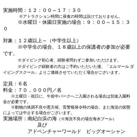
実施時間：
１２：００～１７：３０
※アトラクション時間に昼食の時間は設けておりません。
※水曜日・休園日実施の場合：
９：００～１５：３
０
対象：１２
歳以上～（中学生以上）
　　　※中学生の場合、１８歳以上の保護者の参加が必要
です。
※ダイビング初心者、経験者問わずご参加いただけます。
※ダイビング経験者の方はご予約いただいた後、「エルマール ダ
イビングスクール」よりご連絡させていただく場合がございます。
定員：６名
料金：７０，０００円／名
※土曜日・祝日に、午前中パークへご入園される場合は別途入園料
金が必要です。
　　※動物の体調不良や悪天候、雷警報発令時の場合、また海況の状態
によっては中止する場合がございます。
実施場所：南紀白浜の海
（※海況不良の場合海水プール）
　　　　　　　及び
　　　　　アドベンチャーワールド　ビッグオーシャン