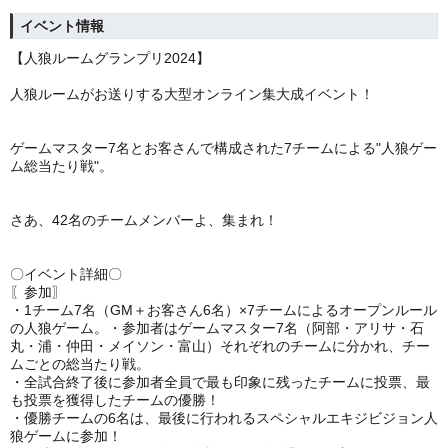
イベント情報
【人狼ルームグランプリ2024】
人狼ルームがお送りする大型オンライン集大成イベント！
ゲームマスター7名とお客さんで構成された7チームによる"人狼ゲー
ム総当たり戦"。
さあ、42名のチームメンバーよ、集まれ！
〇イベント詳細〇
〖参加〗
・1チーム7名（GM＋お客さん6名）×7チームによるオープンルール
の人狼ゲーム。
・参加者はゲームマスター7名（阿部・アリサ・石
丸・浦・仲田・メイソン・富山）それぞれのチームに分かれ、チー
ムごとの総当たり戦。
・全試合終了後に参加者全員で最も印象に残ったチームに投票、最
も投票を獲得したチームの優勝！
・優勝チームの6名は、最後に行われるスペシャルエキジビジョン人
狼ゲームに参加！