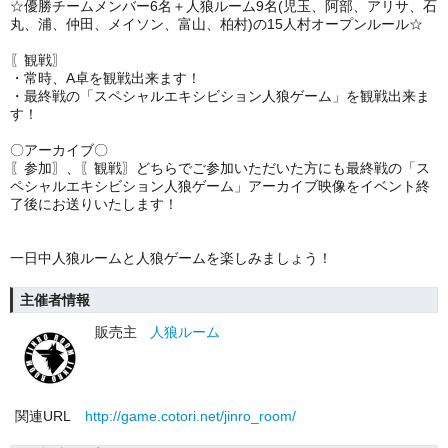
☆優勝チームメンバー6名＋人狼ルーム9名(児玉、阿部、アリサ、石
丸、浦、仲田、メイソン、富山、柏村)の15人村オープンルール☆
〖観戦〗
・常時、A卓を観戦出来ます！
・最終戦の「スペシャルエキシビション人狼ゲーム」を観戦出来ま
す！
〇アーカイブ〇
〖参加〗、〖観戦〗どちらでご参加いただいた方にも最終戦の「ス
ペシャルエキシビション人狼ゲーム」アーカイブ映像をイベント終
了後にお送りいたします！
一日中人狼ルームと人狼ゲームを楽しみましょう！
主催者情報
販売主
人狼ルーム
関連URL
http://game.cotori.net/jinro_room/