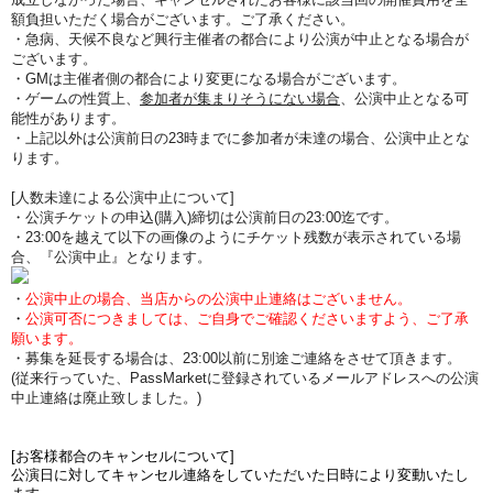
額負担いただく場合がございます。ご了承ください。
・急病、天候不良など興行主催者の都合により公演が中止となる場合が
ございます。
・GMは主催者側の都合により変更になる場合がございます。
・ゲームの性質上、
参加者が集まりそうにない場合
、公演中止となる可
能性があります。
・上記以外は公演前日の23時までに参加者が未達の場合、公演中止とな
ります。
[人数未達による公演中止について]
・公演チケットの申込(購入)締切は公演前日の23:00迄です。
・23:00を越えて以下の画像のようにチケット残数が表示されている場
合、『公演中止』となります。
・
公演中止の場合、当店からの公演中止連絡はございません。
・
公演可否につきましては、ご自身でご確認くださいますよう、ご了承
願います。
・募集を延長する場合は、23:00以前に別途ご連絡をさせて頂きます。
(従来行っていた、PassMarketに登録されているメールアドレスへの公演
中止連絡は廃止致しました。)
[お客様都合のキャンセルについて]
公演日に対してキャンセル連絡をしていただいた日時により変動いたし