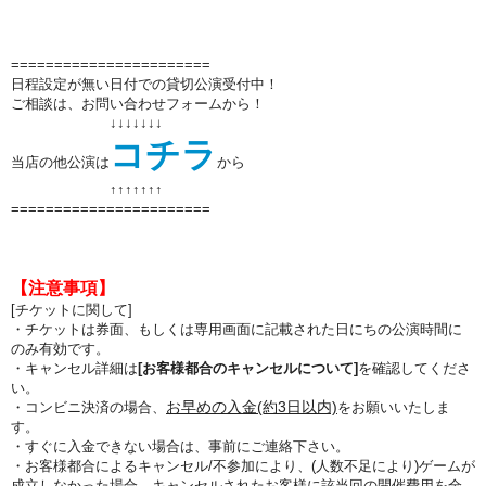
=======================
日程設定が無い日付での貸切公演受付中！
ご相談は、お問い合わせフォームから！
↓↓↓↓↓↓↓
コチラ
当店の他公演は
から
↑↑
↑↑
↑↑
↑
=======================
【注意事項】
[チケットに関して]
・チケットは券面、もしくは専用画面に記載された日にちの公演時間に
のみ有効です。
・キャンセル詳細は
[お客様都合のキャンセルについて]
を確認してくださ
い。
お早めの入金(約3日以内)
・コンビニ決済の場合、
をお願いいたしま
す。
・すぐに入金できない場合は、事前にご連絡下さい。
・お客様都合によるキャンセル/不参加により、(人数不足により)ゲームが
成立しなかった場合、キャンセルされたお客様に該当回の開催費用を全