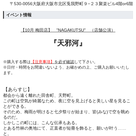
〒530-0056大阪府大阪市北区兎我野町９−２３聚楽ビル4階or6階
イベント情報
【10月 梅田店】 "NAGAKUTSU" （店舗公演）
『
天邪河
』
※購入する際は
【注意事項】
を必ず確認
して下さい。
※日付・時間をお間違いないよう、
お確かめの上、ご購入お願いいたし
ます。
【あらすじ】
都会から遠く離れた田舎町、天野町。
この町は空気が綺麗なため、夜に空を見上げると美しい星を見るこ
とができる。
そのため、梅雨が明けると七夕祭りが始まり、皆(みな)で空を眺め
るのだ。
しかしこの町には、こんな伝承もある。
とある竹林の奥地にて、正直者が短冊を飾ると、願いが叶う……
と。