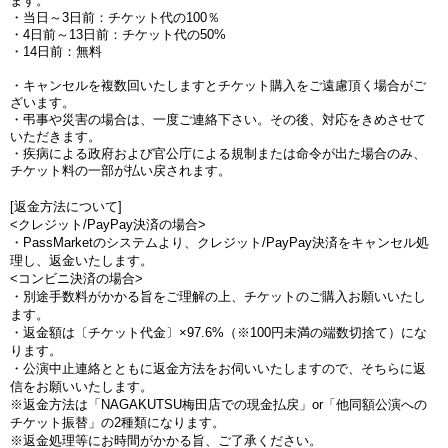
ます。
・当日～3日前：チケット代の100％
・4日前～13日前：チケット代の50%
・14日前：無料
・キャンセルを複数回いたしますとチケット購入をご遠慮頂く場合がご
ざいます。
・弔事や災害の場合は、一度ご連絡下さい。その後、対応をきめさせて
いただきます。
・疾病による政府および官公庁による規制または命令が出た場合のみ、
チケット料の一部が払い戻されます。
[返金方法について]
<クレジット/PayPay決済の場合>
・PassMarketのシステムより、クレジット/PayPay決済をキャンセル処
理し、返金いたします。
<コンビニ決済の場合>
・別途手数料がかかる旨をご理解の上、チケットのご購入お願いいたし
ます。
・返金額は〔チケット代金〕×97.6%（※100円未満の端数切捨て）にな
ります。
・公演中止連絡とともに返金方法をお伺いいたしますので、そちらに返
信をお願いいたします。
※返金方法は「NAGAKUTSU梅田店での現金払戻」or「他同額公演への
チケット振替」の2種類になります。
※返金処理等にお時間がかかる旨、ご了承ください。