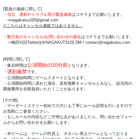
[緊急の連絡に関して]
・
当日、遅刻やトラブル等の緊急連絡
はコチラまでお願いします。
⇒nagakutsu100@gmail.com
※こちらはキャンセル連絡ではありません。
・
数日前のキャンセル/お問い合わせの場合
は
コチラまでお願いします。
⇒梅田X(旧Twitter)(＠NAGAKUTSU3) DM /
contact@nagakutsu.com
[時間に関して]
公演開始の10分前
・集合時間は
となります。
遅刻厳禁
・
です。
・公演開始時間にゲームスタートとなります。
・公演開始時間に
遅れた場合、直前無断キャンセルとみなし、該当回の
開催費用を全額負担
いただくことがあります。
[その他]
・マーダーミステリー初めての方にも丁寧にルール説明を行いますので
お気軽にご参加ください。
・もしルールや内容などご不明な点がありましたら、問い合わせフォー
ムからお問い合わせをお願いします。
・本ゲームは、ゲームの性質上、ネタバレ禁止ゲームとなっておりま