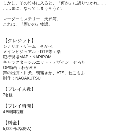
しかし、その竹林に入ると、『何か』に憑りつかれ……
……鬼に、なってしまうそうだ。
マーダーミステリー、天邪河。
これは、『願いの』物語。
【クレジット】
シナリオ・ゲーム：そがべ
メインビジュアル・DTP等：柴
犯行現場MAP：NARIPOM
キャラクターシルエット・デザイン：ぜろた
OP動画：わかめR
声の出演：川犬、朝霧きか、ATS、ねこもふ
制作：NAGAKUTSU
【プレイ人数】
7
名様
【プレイ時間】
4.5
時間程度
【料金】
5
,000円/名(税込)