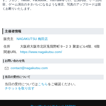
す。ブログ、Twitter、Facebook、YouTube等での、
公演内容、
ゲーム内
容、ゲーム演出のネタバレになるような発言、写真のアップロードは固
くお断りいたします。
主催者情報
販売主
NAGAKUTSU 梅田店
住所
大阪府大阪市北区兎我野町９−２３ 聚楽ビル4階、6階
関連URL
https://www.nagakutsu.com/
お問い合わせ先
contact@nagakutsu.com
当日の受付について
当日の受付については
こちら
をご確認ください。
チケットを取り出す