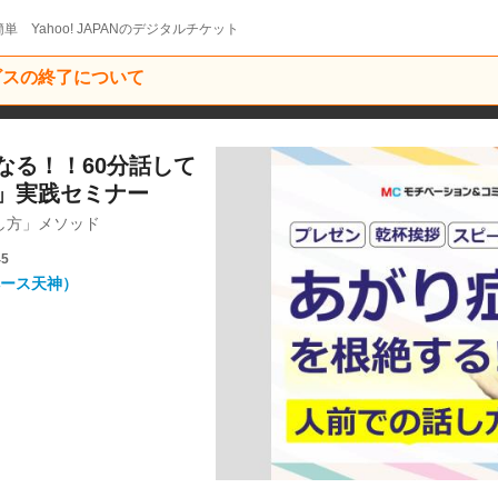
単 Yahoo! JAPANのデジタルチケット
ービスの終了について
なる！！60分話して
」実践セミナー
し方」メソッド
45
ペース天神）