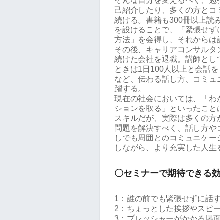
そんな自分を変えるべく、勉
己紹介したり、多くの方とコ
続ける。書籍も300冊以上読
を設けることで、「緊張せず
方法」を会得し、それからは
その後、キャリアコンサルタ
続けた会社を退職。講師とし
ときは1日100人以上と会話
など、伝わる話し方、コミュ
躍する。
現在の社会においては、「わ
ションを取る」といったこと
スキルだが、実際は多くの方
問題を解決すべく、話し方や
しでも周囲とのコミュニケー
しながら、より充実した人生
〇セミナーで期待できる
1：誰の前でも緊張せずに話
2：ちょっとした挨拶やスピ
3：プレッシャーがかかる場