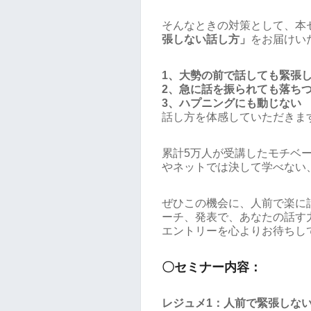
そんなときの対策として、本
張しない話し方」
をお届けい
1、大勢の前で話しても緊張
2、急に話を振られても落ち
3、ハプニングにも動じない
話し方を体感していただきま
累計5万人が受講したモチベ
やネットでは決して学べない
ぜひこの機会に、人前で楽に
ーチ、発表で、あなたの話す
エントリーを心よりお待ちし
〇セミナー内容：
レジュメ1：人前で緊張しな