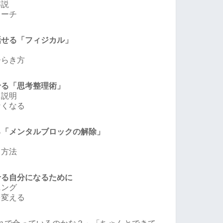
解説
ローチ
話せる「フィジカル」
る
ひらき方
せる「思考整理術」
、説明
なくなる
る「メンタルブロックの解除」
る方法
せる自分になるために
ニング
を変える