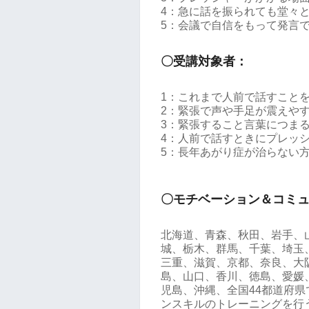
4：急に話を振られても堂々
5：会議で自信をもって発言
〇受講対象者：
1：これまで人前で話すこと
2：緊張で声や手足が震えや
3：緊張すること言葉につま
4：人前で話すときにプレッ
5：長年あがり症が治らない
〇モチベーション＆コミ
北海道、青森、秋田、岩手、
城、栃木、群馬、千葉、埼玉
三重、滋賀、京都、奈良、大
島、山口、香川、徳島、愛媛
児島、沖縄、全国44都道府
ンスキルのトレーニングを行う