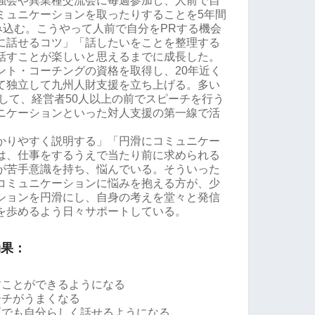
強会や異業種交流会に毎週参加し、人前で自
ミュニケーションを取ったりすることを5年間
み込む。こうやって人前で自分をPRする機会
に話せるコツ」「話したいをことを整理する
話すことが楽しいと思えるまでに成長した。
ント・コーチングの資格を取得し、20年近く
て独立して九州人財支援を立ち上げる。多い
をして、経営者50人以上の前でスピーチを行う
ニケーションといった対人支援の第一線で活
かりやすく説明する」「円滑にコミュニケー
は、仕事をするうえで当たり前に求められる
が苦手意識を持ち、悩んでいる。そういった
コミュニケーションに悩みを抱える方が、少
ションを円滑にし、自身の考えを堂々と発信
を歩めるよう日々サポートしている。
効果：
すことができるようになる
ーチがうまくなる
面でも自分らしく話せるようになる