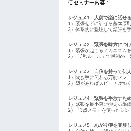
〇セミナー内容：
レジュメ1：人前で楽に話せ
1）緊張せずに話せる基本原
2）体系的に整理して緊張を
レジュメ2：緊張を味方につ
1）緊張が起こるメカニズム
2）「3秒ルール」で最初の一
レジュメ3：自信を持って伝
1）聞き手に伝わる万能フレ
2）型があればスピーチは怖
レジュメ4：緊張を手放すた
1）緊張を最小限に抑える準
2）「3点メモ」を使ったシ
レジュメ5：あがり症を克服