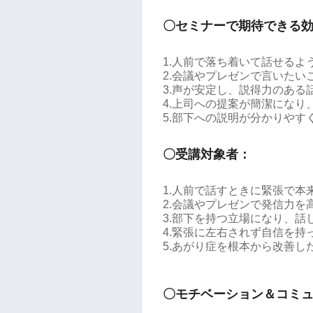
〇セミナーで期待できる
1.人前で落ち着いて話せるよ
2.会議やプレゼンで言いた
3.声が安定し、説得力のある
4.上司への提案が簡潔になり
5.部下への説明が分かりやす
〇受講対象者：
1.人前で話すときに緊張で本
2.会議やプレゼンで発信力を
3.部下を持つ立場になり、話
4.緊張に左右されず自信を持
5.あがり症を根本から改善し
〇モチベーション＆コミ