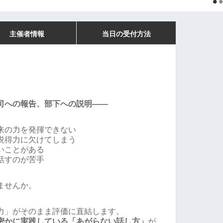
主催者情報
当日の受付方法
司への報告、部下への説明――
来の力を発揮できない
説得力に欠けてしまう
いことがある
話すのが苦手
ませんか。
力」がそのまま評価に直結します。
密かに実践している「あがらない話し方」
が