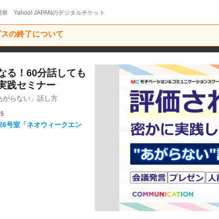
単 Yahoo! JAPANのデジタルチケット
ービスの終了について
なる！60分話しても
実践セミナー
あがらない」話し方
45
26号室「ネオウィークエン