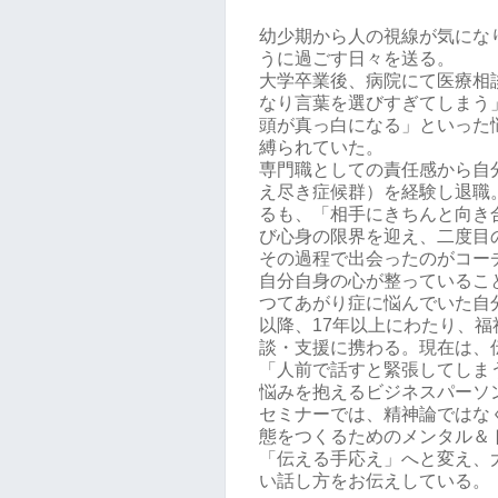
幼少期から人の視線が気にな
うに過ごす日々を送る。
大学卒業後、病院にて医療相
なり言葉を選びすぎてしまう
頭が真っ白になる」といった
縛られていた。
専門職としての責任感から自
え尽き症候群）を経験し退職
るも、「相手にきちんと向き
び心身の限界を迎え、二度目
その過程で出会ったのがコー
自分自身の心が整っているこ
つてあがり症に悩んでいた自
以降、17年以上にわたり、福
談・支援に携わる。現在は、
「人前で話すと緊張してしま
悩みを抱えるビジネスパーソ
セミナーでは、精神論ではな
態をつくるためのメンタル＆
「伝える手応え」へと変え、
い話し方をお伝えしている。