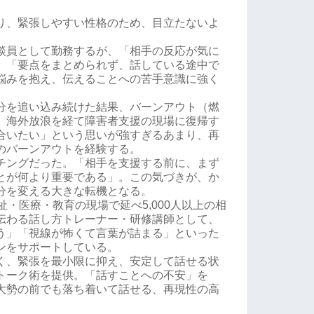
り、緊張しやすい性格のため、目立たないよ
談員として勤務するが、「相手の反応が気に
」「要点をまとめられず、話している途中で
悩みを抱え、伝えることへの苦手意識に強く
分を追い込み続けた結果、バーンアウト（燃
。海外放浪を経て障害者支援の現場に復帰す
合いたい」という思いが強すぎるあまり、再
のバーンアウトを経験する。
チングだった。「相手を支援する前に、まず
とが何より重要である」。この気づきが、か
分を変える大きな転機となる。
祉・医療・教育の現場で延べ5,000人以上の相
伝わる話し方トレーナー・研修講師として、
う」「視線が怖くて言葉が詰まる」といった
ンをサポートしている。
く、緊張を最小限に抑え、安定して話せる状
トーク術を提供。「話すことへの不安」を
大勢の前でも落ち着いて話せる、再現性の高