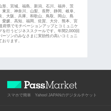
山形、宮城、福島、新潟、石川、福井、茨
、東京、神奈川、山梨、長野、静岡、岐阜、
良、大阪、兵庫、和歌山、鳥取、岡山、島
、愛媛、高知、福岡、佐賀、大分、熊本、宮
都道府県でモチベーションアップとコミュニケ
を行うビジネススクールです。年間2,000回
パーソンのみなさまに実効性の高いコミュニ
ております。
スマホで簡単 Yahoo! JAPANのデジタルチケット