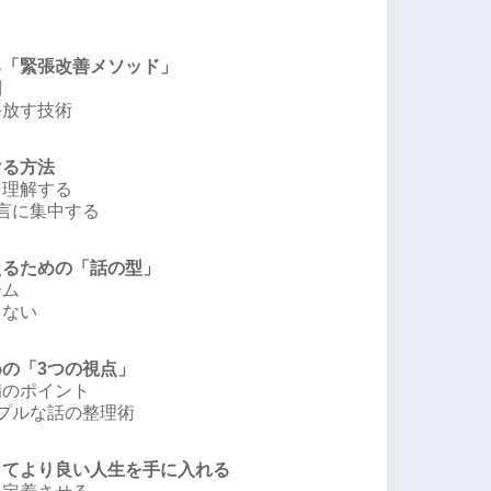
る「緊張改善メソッド」
則
手放す技術
ける方法
を理解する
言に集中する
えるための「話の型」
ーム
くない
めの「3つの視点」
備のポイント
ンプルな話の整理術
してより良い人生を手に入れる