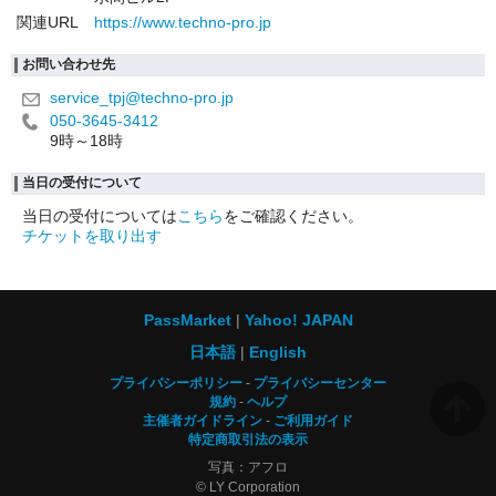
関連URL
https://www.techno-pro.jp
お問い合わせ先
service_tpj@techno-pro.jp
050-3645-3412
9時～18時
当日の受付について
当日の受付については
こちら
をご確認ください。
チケットを取り出す
PassMarket
Yahoo! JAPAN
日本語
English
プライバシーポリシー
プライバシーセンター
規約
ヘルプ
主催者ガイドライン
ご利用ガイド
特定商取引法の表示
写真：アフロ
© LY Corporation