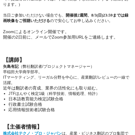
ります。)
当日ご参加いただけない場合でも、
開催後2週間、8/3(日)23:59までは録
画映像をご視聴いただける
ので安心してお申し込みください。
Zoomによるオンライン開催です。
開催の2日前に、メールでZoom参加用URLをご連絡します。
【講師】
矢島有記
（
弊社翻訳者/プロジェクトマネージャー）
早稲田大学商学部卒。
IT
マーケティング、リーガル分野を中心に、産業翻訳/レビューの一線で
活躍。
近年は翻訳者の育成、業界の活性化にも取り組む。
JTF
ほんやく検定1級（科学技術、情報処理、特許）
日本語教育能力検定試験合格
行政書士試験合格
応用情報技術者試験合格
【主催者情報】
株式会社テクノ・プロ・ジャパン
は、産業・ビジネス翻訳のプロ集団で