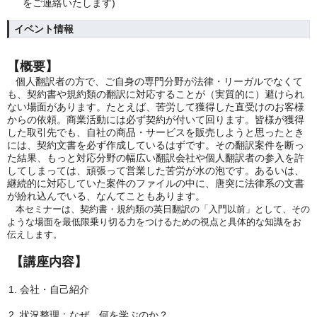
をご連絡いたします)
イベント情報
【概要】
個人翻訳者の方で、ご自身の専門分野が法律・リーガルでなくて
も、契約書や規約類の翻訳に対応することが（実質的に）避けられ
ない場面があります。たとえば、苦労して獲得した直受けのお客様
からの依頼。商業活動には必ず契約が付いて回ります。皆様が獲得
した取引先でも、自社の商品・サービスを販売しようと思ったとき
には、契約文書を必ず作成しているはずです。その翻訳案件を断っ
た結果、もっと対応分野の幅広い翻訳会社や個人翻訳者の参入を許
してしまっては、頑張って営業した苦労が水の泡です。あるいは、
継続的に対応していた案件のファイルの中に、唐突に法律系の文書
が紛れ込んでいる、なんてこともあります。
本セミナーは、契約書・規約類の英日翻訳の「入門以前」として、その
ような場面を最低限乗り切る力をつけるための視点と具体的な知識をお
伝えします。
【講座内容】
会社・自己紹介
状況整理：なぜ、何を学ぶのか？