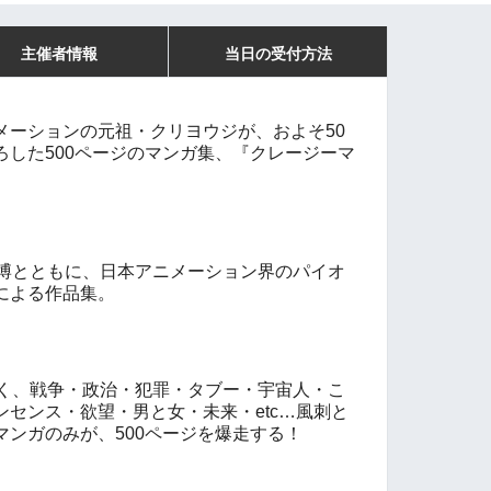
主催者情報
当日の受付方法
メーションの元祖・クリヨウジが、およそ
50
ろした
500
ページのマンガ集、『クレージーマ
博とともに、日本アニメーション界のパイオ
による作品集。
く、戦争・政治・犯罪・タブー・宇宙人・こ
ンセンス・欲望・男と女・未来・
etc…
風刺と
マンガのみが、
500
ページを爆走する！