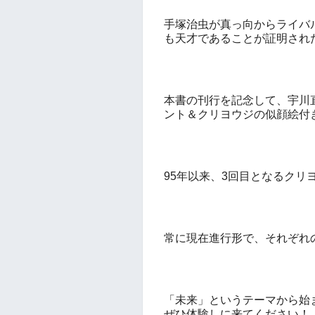
手塚治虫が真っ向からライバ
も天才であることが証明され
本書の刊行を記念して、宇川
ント＆クリヨウジの似顔絵付
95
年以来、
3
回目となるクリ
常に現在進行形で、それぞれ
「未来」というテーマから始
ぜひ体験しに来てください！