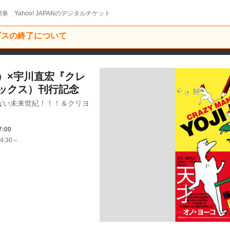
単 Yahoo! JAPANのデジタルチケット
ービスの終了について
）×宇川直宏『クレ
ックス）刊行記念
ない未来世紀！！！＆クリヨ
7:00
4:30～