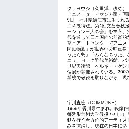
クリヨウジ（久里洋二改め）
アニメーター／マンガ家／画
9
日、福井県鯖江市に生まれ
二科展特選。
第
4
回文芸春秋
ーション三人の会」を主宰。
代を通して日本国内の前衛的
草月アートセンターでアニメ
間動物園」が世界中の映画祭
うたん島」「みんなのうた」
ニューヨーク近代美術館、パ
世紀美術館、ベルギー・ゲン
個展が開催されている。
2007
学校で教鞭を取りながら、現
宇川直宏（
DOMMUNE
）
1968
年香川県生まれ。映像作
都造形芸術大学教授
/
そして
動を行う全方位的アーティス
みを抹消し、現在の日本にあ