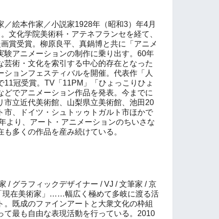
家／絵本作家／小説家
1928
年（昭和
3
）年
4
月
る。
文化学院美術科・アテネフランセを経て、
漫画賞受賞。
柳原良平、真鍋博と共に「アニメ
実験アニメーションの制作に乗り出す。
60
年
な芸術・文化を索引する中心的存在となった
ーションフェスティバルを開催。代表作「人
で
11
冠受賞。
TV
「
11PM
」「ひょっこりひょ
などでアニメーション作品を発表。
今までに
リ市立近代美術館、山梨県立美術館、池田
20
ト市、ドイツ・シュトッゥトガルト市ほかで
年より、アート・アニメーションのちいさな
在も多くの作品を産み続けている。
家
/
グラフィックデザイナー
/ VJ /
文筆家
/
京
「現在美術家」
……
幅広く極めて多岐に渡る活
ト。既成のファインアートと大衆文化の枠組
って最も自由な表現活動を行っている。
2010