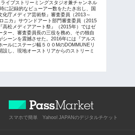
たライブストリーミングスタジオ兼チャンネル
時に記録的なビューアー数をたたき出し、国
文化庁メディア芸術祭』審査委員（
2013
～
ロニカ』サウンドアート部門審査委員（
2015
『高松メディアアート祭』（
2015
年）ではゼ
ーター、審査委員長の三役を務め、その独自
がシーンを震撼させた。
2016
年には『アルス
ホールにステージ幅５００
M
の
DOMMUNE
リ
開設し、現地オーストリアからのストリーミ
スマホで簡単 Yahoo! JAPANのデジタルチケット