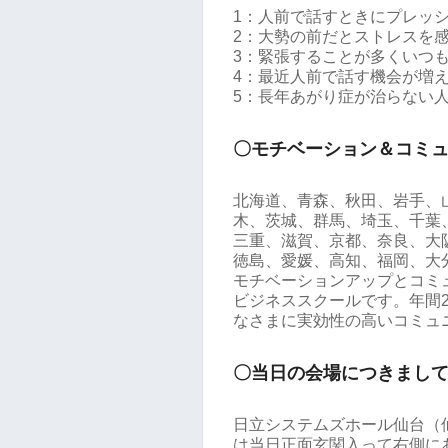
1：人前で話すときにプレッ
2：大勢の前だとストレスを
3：緊張することが多くいつ
4：最近人前で話す機会が増
5：長年あがり症が治らない
〇モチベーション＆コミ
北海道、青森、秋田、岩手、
木、茨城、群馬、埼玉、千葉
三重、滋賀、京都、奈良、大
徳島、愛媛、高知、福岡、大
モチベーションアップとコミ
ビジネススクールです。年間2
なさまに実効性の高いコミュ
〇当日の会場につきまし
日立システムズホール仙台（
は当日正面玄関入って右側に