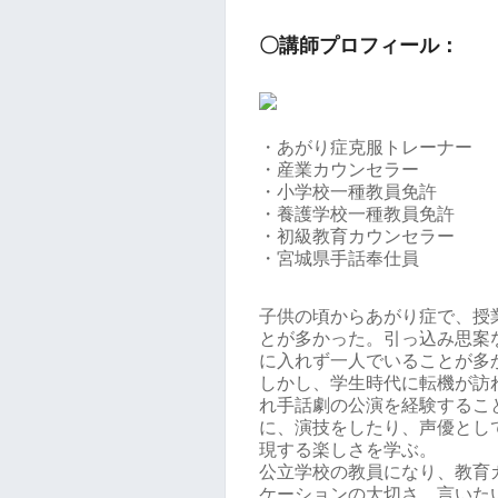
〇講師プロフィール：
・あがり症克服トレーナー
・産業カウンセラー
・小学校一種教員免許
・養護学校一種教員免許
・初級教育カウンセラー
・宮城県手話奉仕員
子供の頃からあがり症で、授
とが多かった。引っ込み思案
に入れず一人でいることが多
しかし、学生時代に転機が訪
れ手話劇の公演を経験するこ
に、演技をしたり、声優とし
現する楽しさを学ぶ。
公立学校の教員になり、教育
ケーションの大切さ、言いた