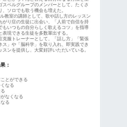
ゴスペルグループのメンバーとして、たくさ
り、ソロでも歌う機会も増えた。
カル教室の講師として、歌や話し方のレッスン
あがり症の生徒に出会い、「人前で自信を持
でもいつもの自分らしく歌えるコツ」を指導
と表現できる生徒を多数輩出する。
症克服トレーナーとして、「話し方」「緊張
ネス」や「脳科学」を取り入れ、即実践でき
ッスンを提供し、大変好評いただいている。
効果：
すことができる
手くなる
なる
怖がなくなる
になる