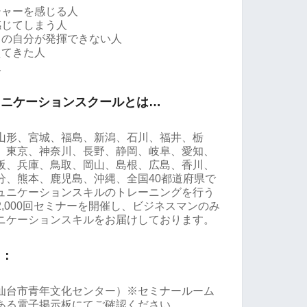
シャーを感じる人
感じてしまう人
もの自分が発揮できない人
えてきた人
人
ュニケーションスクールとは…
山形、宮城、福島、新潟、石川、福井、栃
、東京、神奈川、長野、静岡、岐阜、愛知、
阪、兵庫、鳥取、岡山、島根、広島、香川、
分、熊本、鹿児島、沖縄、全国40都道府県で
ュニケーションスキルのトレーニングを行う
,000回セミナーを開催し、ビジネスマンのみ
ニケーションスキルをお届けしております。
て：
仙台市青年文化センター）※セミナールーム
ある電子掲示板にてご確認ください。