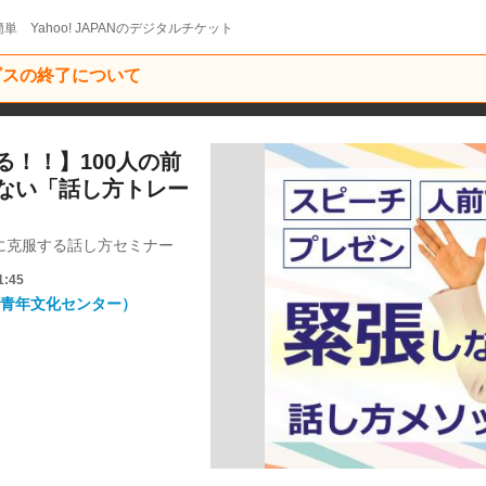
単 Yahoo! JAPANのデジタルチケット
ービスの終了について
！！】100人の前
ない「話し方トレー
に克服する話し方セミナー
1:45
青年文化センター）