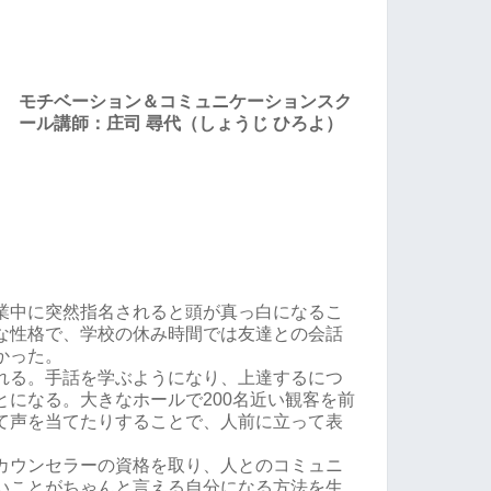
モチベーション＆コミュニケーションスク
ール講師：庄司 尋代（しょうじ ひろよ）
業中に突然指名されると頭が真っ白になるこ
な性格で、学校の休み時間では友達との会話
かった。
れる。手話を学ぶようになり、上達するにつ
とになる。大きなホールで200名近い観客を前
て声を当てたりすることで、人前に立って表
カウンセラーの資格を取り、人とのコミュニ
いことがちゃんと言える自分になる方法を生