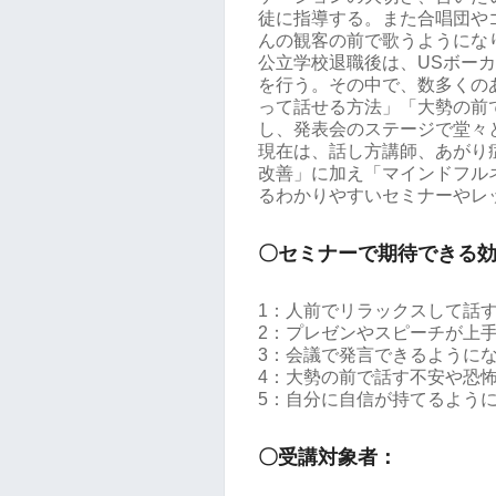
徒に指導する。また合唱団や
んの観客の前で歌うようにな
公立学校退職後は、USボー
を行う。その中で、数多くの
って話せる方法」「大勢の前
し、発表会のステージで堂々
現在は、話し方講師、あがり
改善」に加え「マインドフル
るわかりやすいセミナーやレ
〇セミナーで期待できる
1：人前でリラックスして話
2：プレゼンやスピーチが上
3：会議で発言できるように
4：大勢の前で話す不安や恐
5：自分に自信が持てるよう
〇受講対象者：