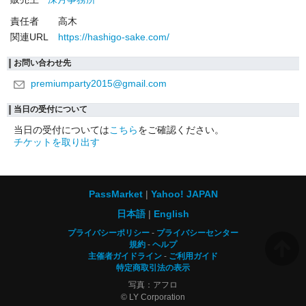
責任者
高木
関連URL
https://hashigo-sake.com/
お問い合わせ先
premiumparty2015@gmail.com
当日の受付について
当日の受付については
こちら
をご確認ください。
チケットを取り出す
PassMarket
Yahoo! JAPAN
日本語
English
プライバシーポリシー
プライバシーセンター
規約
ヘルプ
主催者ガイドライン
ご利用ガイド
特定商取引法の表示
写真：アフロ
© LY Corporation