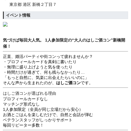
東京都 港区 新橋２丁目７
イベント情報
気づけば毎回大人気。 1人参加限定の“大人のはしご酒コン”新橋開
催！
正直、婚活パーティや街コンって疲れませんか？
・プロフィールカードを真剣に書いたり
・無理に盛り上げようと気を使ったり
・時間だけが過ぎて、何も残らなかったり…
「もっと自然に、気楽に出会えたらいいのに」
そんな声から生まれたのが、
はしご酒コン
です。
はしご酒コンが選ばれる理由
プロフィールカードなし
マッチング形式なし
1人参加限定（全員が同じ立場だから安心）
お酒とごはんを楽しむだけで、自然と会話が弾む
ベテランスタッフがしっかりサポート
毎回リピーター多数！