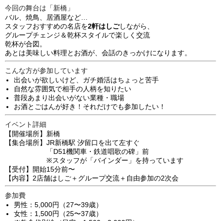
今回の舞台は「新橋」
バル、焼鳥、居酒屋など…
スタッフおすすめの名店を
2軒はしご
しながら、
グループチェンジ＆乾杯スタイルで楽しく交流
乾杯が合図。
あとは美味しい料理とお酒が、会話のきっかけになります。
こんな方が参加しています
出会いが欲しいけど、ガチ婚活はちょっと苦手
自然な雰囲気で相手の人柄を知りたい
普段あまり出会いがない業種・職場
お酒とごはんが好き！それだけでも参加したい！
イベント詳細
【開催場所】新橋
【集合場所】JR新橋駅 汐留口を出て左すぐ
「D51機関車・鉄道唱歌の碑」前
※スタッフが「バインダー」を持っています
【受付】開始15分前〜
【内容】2店舗はしご＋グループ交流＋自由参加の2次会
参加費
男性：5,000円（27〜39歳）
女性：1,500円（25〜37歳）