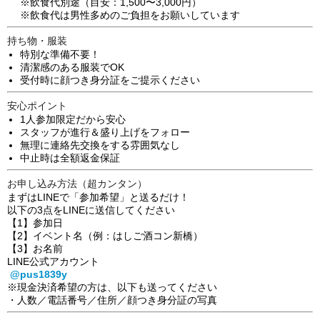
※飲食代別途（目安：1,500〜3,000円）
※飲食代は男性多めのご負担をお願いしています
持ち物・服装
特別な準備不要！
清潔感のある服装でOK
受付時に顔つき身分証をご提示ください
安心ポイント
1人参加限定だから安心
スタッフが進行＆盛り上げをフォロー
無理に連絡先交換をする雰囲気なし
中止時は全額返金保証
お申し込み方法（超カンタン）
まずはLINEで「参加希望」と送るだけ！
以下の3点をLINEに送信してください
【1】参加日
【2】イベント名（例：はしご酒コン新橋）
【3】お名前
LINE公式アカウント
@pus1839y
※現金決済希望の方は、以下も送ってください
・人数／電話番号／住所／顔つき身分証の写真