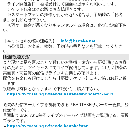
・ライブ開催当日、会場受付にて画面の提示をお願いします。
・チケット代金はその際にお支払頂きます。
※スマートフォンの操作がわからない場合は、予約時の「お名
前」をお知らせ下さい。
※万が一都合が悪くなりキャンセルする場合は、必ずご連絡下さ
い
。
【キャンセルの際の連絡先】
info@bartake.net
※公演日、お名前、枚数、予約時の番号などを記載してくださ
い。
[配信視聴方法]
まだ現地に足を運ぶことが難しいお客様・遠方から応援頂けるお客
様のために、ツイキャスにてライブ配信しています。11カメ切替の
高画質・高音質の配信でライブをお楽しみ頂けます。
配信をお楽しみ頂けましたら【応援チケット】にもご協力お願い致
します
。
視聴券は有料となりますので下記からご購入下さい。
→
https://twitcasting.tv/sendaibartake/shopcart/226499
過去の配信アーカイブを視聴できる「BARTAKEサポーター会員」登
録受付中です。
月額制でBARTAKE主催ライブのアーカイブ動画をご覧頂ける、応援
プランです。
→
https://twitcasting.tv/sendaibartake/star