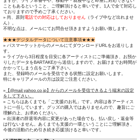
ますが、ライブ本番中や、移動中・就寝中など即座に対応できない
こともあるということ、ご理解頂けると幸いです。1人で全て対応し
ておりますので予めご了承ください。
» 尚、原則
電話での対応はしておりません
（ライブ中など出れませ
ん）。
不明な点は、メールにてお問合せ頂きますようお願い致します。
★★★デジタルデータについて注意事項★★★
» パスマーケットからのメールにてダウンロードURLをお送りしま
す。
» ライブから3日程度を目安に各アーティストにご準備頂き、お預か
りしたデータをBARTAKEから送信しますので、お届けまでお時間が
かかってしまう点をご了承下さい。
また、登録時のメールを受信できる状態に設定お願いします。
特にキャリアメールの方は設定ご注意ください。
»
【@mail.yahoo.co.jp】からのメールを受信できるよう端末の設定
をして下さい。
» こちらはあくまでも「ご支援のお礼」です。内容は各アーティス
トに一任しています。グッズの購入ではありませんので、趣旨にご
理解の上、お求めください。
» 出演者の辞退等内容に変更があった場合でも、払い戻し・返金等
は行ないません。あくまでも支援の一環ということにご理解頂き、
今後の活動のため引き続き応援頂けると幸いです。