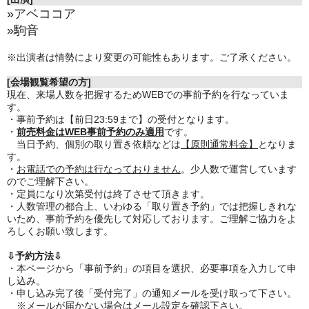
»アベココア
»駒音
※出演者は情勢により変更の可能性もあります。ご了承ください。
[会場観覧希望の方]
現在、来場人数を把握するためWEBでの事前予約を行なっていま
す。
・事前予約は【前日23:59まで】の受付となります。
・
前売料金はWEB事前予約のみ適用
です。
当日予約、個別の取り置き依頼などは
【原則通常料金】
となりま
す。
・
お電話での予約は行なっておりません
。少人数で運営しています
のでご理解下さい。
・定員になり次第受付は終了させて頂きます。
・人数管理の都合上、いわゆる「取り置き予約」では把握しきれな
いため、事前予約を優先して対応しております。ご理解ご協力をよ
ろしくお願い致します。
⇩予約方法⇩
・本ページから「事前予約」の項目を選択、必要事項を入力して申
し込み。
・申し込み完了後「受付完了」の通知メールを受け取って下さい。
※メールが届かない場合はメール設定を確認下さい。