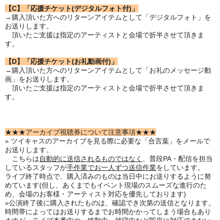
【C】「応援チケット(デジタルフォト付)」
→購入頂いた方へのリターンアイテムとして「デジタルフォト」を
お送りします。
頂いたご支援は指定のアーティストと会場で折半させて頂きま
す。
【D】「応援チケット(お礼動画付)」
→購入頂いた方へのリターンアイテムとして「お礼のメッセージ動
画」をお送りします。
頂いたご支援は指定のアーティストと会場で折半させて頂きま
す。
★★★アーカイブ視聴券について注意事項★★★
» ツイキャスのアーカイブを見る際に必要な「合言葉」をメールで
お送りします。
こちらは
自動的に送信されるものではなく
、普段PA・配信を担当
しているスタッフが
手作業でお一人ずつ送信作業
をしています。
ライブ終了時点で、購入済みのものは当日中にお送りするように努
めています(但し、あくまでもイベント現場のスムーズな進行のた
め、会場のお客様・アーティスト対応を優先しております)
»公演終了後に購入されたものは、確認でき次第の送信となります。
時間帯によってはお送りするまでお時間かかってしまう場合もあり