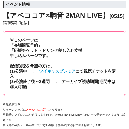
イベント情報
【アベココア×駒音 2MAN LIVE
】
[0515]
[有観客] [配信]
※このページは
「会場観覧予約」
「応援チケット・ドリンク差し入れ支援」
申し込みページです。
配信視聴を希望の方は、
(1)公演中 →
ツイキャスプレミア
にて視聴チケットを購
入
(2)公演終了後～2週間 → アーカイブ視聴期間(期間中は
購入可能)
※注意事項※
リターングッズは
メールでのお渡し
となります。
登録時のアドレスにお送りしますので、
@mail.yahoo.co.jp
からのメール受信ができるように設
定下さい。
購入時の確認メールが届いていない場合は携帯の設定をご確認お願いします。