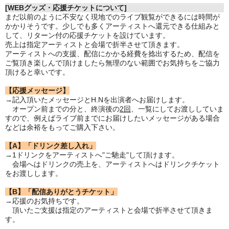
[WEBグッズ・応援チケットについて]
まだ以前のように不安なく現地でのライブ観覧ができるには時間が
かかりそうです。少しでも多くアーティストへ還元できる仕組みと
して、リターン付の応援チケットを設けています。
売上は指定アーティストと会場で折半させて頂きます。
アーティストへの支援、配信にかかる経費を捻出するため、配信を
ご覧頂き楽しんで頂けましたら無理のない範囲でお気持ちをご協力
頂けると幸いです。
【応援メッセージ】
→記入頂いたメッセージとH.Nを出演者へお届けします。
オープン前までの分と、終演後の
2回
、一覧にしてお渡ししていま
すので、例えばライブ前までにお届けしたいメッセージがある場合
などは余裕をもってご購入下さい。
【A】「ドリンク差し入れ」
→1ドリンクをアーティストへ"ご馳走"して頂けます。
会場へはドリンクの売上を、アーティストへはドリンクチケット
をお渡しします。
【B】「配信ありがとうチケット」
→応援のお気持ちです。
頂いたご支援は指定のアーティストと会場で折半させて頂きま
す。