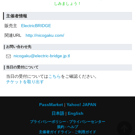
しみましょう！
主催者情報
販売主
ElectricBRIDGE
関連URL
http://nicogaku.com/
お問い合わせ先
nicogaku@electric-bridge.jp.tl
当日の受付について
当日の受付については
こちら
をご確認ください。
チケットを取り出す
PassMarket
Yahoo! JAPAN
日本語
English
プライバシーポリシー
プライバシーセンター
規約
ヘルプ
主催者ガイドライン
ご利用ガイド