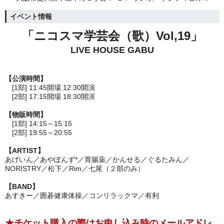
イベント情報
「ニコスマ学芸会（歌）Vol,19」
LIVE HOUSE GABU
【公演時間】
[1部] 11:45開場 12:30開演
[2部] 17:15開場 18:30開演
【物販時間】
[1部] 14:15～15:15
[2部] 19:55～20:55
【ARTIST】
あげいん／あやぽんず*／胃腸薬／かんせる／ぐるたみん／
NORISTRY／松下／Rim／七尾（２部のみ）
【BAND】
あすきー／囲碁健康体操／コンリラックマ／有利
★チケット購入の際はお申し込み時のメールアドレ