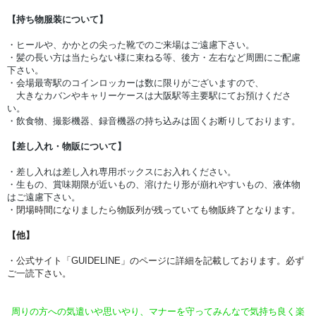
【持ち物服装について】
・ヒールや、かかとの尖った靴でのご来場はご遠慮下さい。
・髪の長い方は当たらない様に束ねる等、後方・左右など周囲にご配慮
下さい。
・会場最寄駅のコインロッカーは数に限りがございますので、
　大きなカバンやキャリーケースは大阪駅等主要駅にてお預けくださ
い。
・飲食物、撮影機器、録音機器の持ち込みは固くお断りしております。
【差し入れ・物販について】
・差し入れは差し入れ専用ボックスにお入れください。
・生もの、賞味期限が近いもの、溶けたり形が崩れやすいもの、液体物
はご遠慮下さい。
・閉場時間になりましたら物販列が残っていても物販終了となります。
【他】
・公式サイト「GUIDELINE」のページに詳細を記載しております。必ず
ご一読下さい。
周りの方への気遣いや思いやり、マナーを守ってみんなで気持ち良く楽