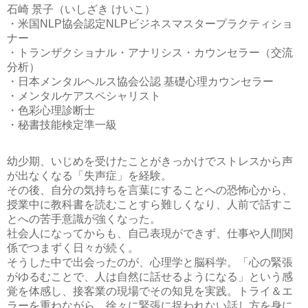
石崎 景子（いしざき けいこ）
・米国NLP協会認定NLPビジネスマスタープラクティショ
ナー
・トランザクショナル・アナリシス・カウンセラー（交流
分析）
・日本メンタルヘルス協会公認 基礎心理カウンセラー
・メンタルケアスペシャリスト
・色彩心理診断士
・秘書技能検定準一級
幼少期、いじめを受けたことがきっかけでストレスから声
が出なくなる「失声症」を経験。
その後、自分の気持ちを言葉にすることへの恐怖心から、
授業中に教科書を読むことすら難しくなり、人前で話すこ
とへの苦手意識が強くなった。
社会人になってからも、自己表現ができず、仕事や人間関
係でつまずく日々が続く。
そうした中で出会ったのが、心理学と脳科学。「心の緊張
がゆるむことで、人は自然に話せるようになる」という感
覚を体感し、接客業の現場でその知見を実践。トライ＆エ
ラーを重ねながら、徐々に緊張に捉われない話し方を身に