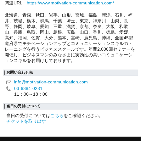
関連URL
https://www.motivation-communication.com/
北海道、青森、秋田、岩手、山形、宮城、福島、新潟、石川、福
井、茨城、栃木、群馬、千葉、埼玉、東京、神奈川、山梨、長
野、静岡、岐阜、愛知、三重、滋賀、京都、奈良、大阪、和歌
山、兵庫、鳥取、岡山、島根、広島、山口、香川、徳島、愛媛、
高知、福岡、佐賀、大分、熊本、宮崎、鹿児島、沖縄、全国45都
道府県でモチベーションアップとコミュニケーションスキルのト
レーニングを行うビジネススクールです。年間2,000回セミナーを
開催し、ビジネスマンのみなさまに実効性の高いコミュニケーシ
ョンスキルをお届けしております。
お問い合わせ先
info@motivation-communication.com
03-6384-0231
11：00～18：00
当日の受付について
当日の受付については
こちら
をご確認ください。
チケットを取り出す