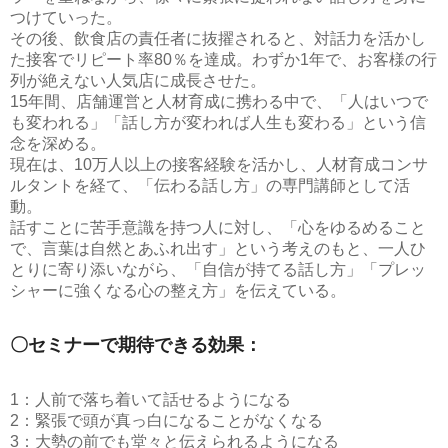
つけていった。
その後、飲食店の責任者に抜擢されると、対話力を活かし
た接客でリピート率80％を達成。わずか1年で、お客様の行
列が絶えない人気店に成長させた。
15年間、店舗運営と人材育成に携わる中で、「人はいつで
も変われる」「話し方が変われば人生も変わる」という信
念を深める。
現在は、10万人以上の接客経験を活かし、人材育成コンサ
ルタントを経て、「伝わる話し方」の専門講師として活
動。
話すことに苦手意識を持つ人に対し、「心をゆるめること
で、言葉は自然とあふれ出す」という考えのもと、一人ひ
とりに寄り添いながら、「自信が持てる話し方」「プレッ
シャーに強くなる心の整え方」を伝えている。
〇セミナーで期待できる効果：
1：人前で落ち着いて話せるようになる
2：緊張で頭が真っ白になることがなくなる
3：大勢の前でも堂々と伝えられるようになる