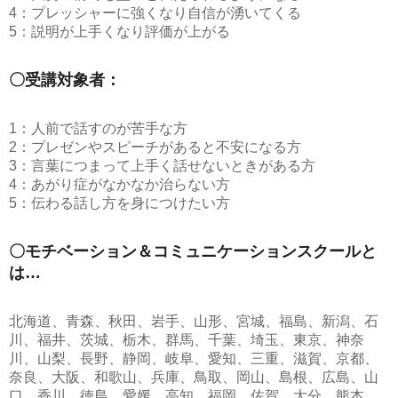
4：プレッシャーに強くなり自信が湧いてくる
5：説明が上手くなり評価が上がる
〇受講対象者：
1：人前で話すのが苦手な方
2：プレゼンやスピーチがあると不安になる方
3：言葉につまって上手く話せないときがある方
4：あがり症がなかなか治らない方
5：伝わる話し方を身につけたい方
〇モチベーション＆コミュニケーションスクールと
は…
北海道、青森、秋田、岩手、山形、宮城、福島、新潟、石
川、福井、茨城、栃木、群馬、千葉、埼玉、東京、神奈
川、山梨、長野、静岡、岐阜、愛知、三重、滋賀、京都、
奈良、大阪、和歌山、兵庫、鳥取、岡山、島根、広島、山
口、香川、徳島、愛媛、高知、福岡、佐賀、大分、熊本、