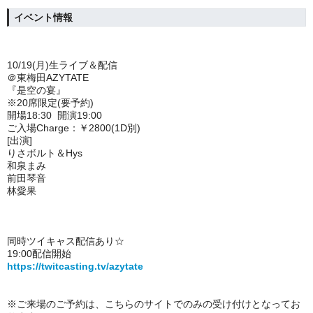
イベント情報
10/19(月)生ライブ＆配信
＠東梅田AZYTATE
『是空の宴』
※20席限定(要予約)
開場18:30 開演19:00
ご入場Charge：￥2800(1D別)
[出演]
りさボルト＆Hys
和泉まみ
前田琴音
林愛果
同時ツイキャス配信あり☆
19:00配信開始
https://twitcasting.tv/azytate
※ご来場のご予約は、
こちらのサイトでのみの受け付けとなってお