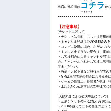
↓↓↓↓↓↓↓
コチラ
当店の他公演は
か
↑↑
↑↑
↑↑
↑
=======================
【注意事項】
[チケットに関して]
・チケットは券面、もしくは専用画
・キャンセル詳細は
[お客様都合のキ
お早めの入
・コンビニ決済の場合、
・すぐに入金できない場合は、事前
・お客様都合によるキャンセル/不参
合、キャンセルされたお客様に該当
了承ください。
・急病、天候不良など興行主催者の
・GMは主催者側の都合により変更
・ゲームの性質上、
参加者が集まり
・上記以外は公演前日の23時まで
[人数未達による公演中止について]
・公演チケットの申込(購入)締切は公
・23:00を越えて以下の画像のよ