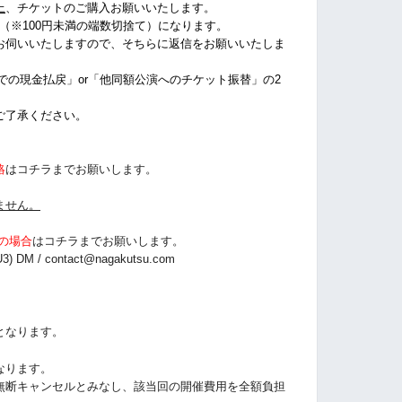
上
、チケットのご購入お願いいたします。
%（※100円未満の端数切捨て
）になります。
お伺いいたしますので、そちらに返信をお願いいたしま
店での現金払戻」or「他同額公演へのチケット振替」の2
ご了承ください。
絡
はコチラまでお願いします。
ません。
の場合
は
コチラまでお願いします。
3) DM /
contact@nagakutsu.com
となります。
なります。
無断キャンセルとみなし、該当回の開催費用を全額負担