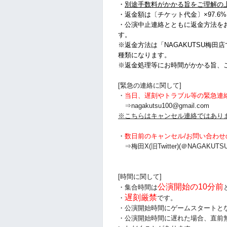
・
別途手数料がかかる旨をご理解の
・
返金額は〔チケット代金〕×97.6
・公演中止連絡とともに返金方法を
す。
※返金方法は「NAGAKUTSU梅田
種類になります。
※返金処理等にお時間がかかる旨、
[緊急の連絡に関して]
・
当日、遅刻やトラブル等の緊急連
⇒nagakutsu100@gmail.com
※こちらはキャンセル連絡ではあり
・
数日前のキャンセル/お問い合わせ
⇒梅田X(旧Twitter)(＠NAGAKUTSU
[時間に関して]
公演開始の10分前
・集合時間は
遅刻厳禁
・
です。
・公演開始時間にゲームスタートと
・公演開始時間に
遅れた場合、直前