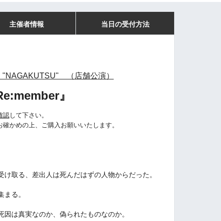
主催者情報
当日の受付方法
"NAGAKUTSU" （店舗公演）
e:member』
確認
して下さい。
お確かめの上、ご購入お願いいたします。
受け取る、差出人は死んだはずの人物からだった。
集まる。
死因は真実なのか、偽られたものなのか。