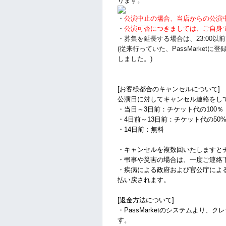
ります。
・
公演中止の場合、当店からの公演
・
公演可否につきましては、ご自身
・募集を延長する場合は、23:00
(従来行っていた、PassMarke
しました。)
[お客様都合のキャンセルについて]
公演日に対してキャンセル連絡をし
・当日～3日前：チケット代の100％
・4日前～13日前：チケット代の50
・14日前：無料
・キャンセルを複数回いたしますと
・弔事や災害の場合は、一度ご連絡
・疾病による政府および官公庁によ
払い戻されます。
[返金方法について]
・PassMarketのシステムより、
す。