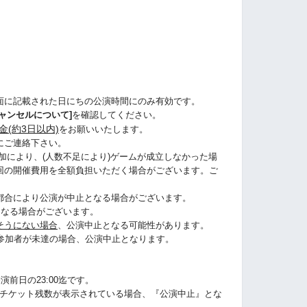
ら
面に記載された日にちの公演時間にのみ有効です。
ャンセルについて]
を確認してください。
金(約3日以内)
をお願いいたします。
にご連絡下さい。
加により、(人数不足により)ゲームが成立しなかった場
回の開催費用を全額負担いただく場合がございます。ご
都合により公演が中止となる場合がございます。
になる場合がございます。
そうにない場合
、公演中止となる可能性があります。
に参加者が未達の場合、公演中止となります。
演前日の23:00迄です。
うにチケット残数が表示されている場合、『公演中止』とな