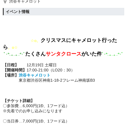
渋谷キャメロット
イベント情報
クリスマスにキャメロット行った
☆o。
ら
。o☆
たくさん
サンタクロース
がいた件
ﾟ･*:.｡..｡.:*･ﾟ
ﾟ･*:.｡..｡.:*･ﾟ
【日程】
12月19日 土曜日
【開催時間】
17:00-21:00（LO20：30）
【場所】
渋谷キャメロット
東京都渋谷区神南1-18-2フレーム神南坂B3
【チケット詳細】
〇参加費…6,000円(1Ð、1フード込）
※先着でのお申し込みになります
〇当日券…7,000円
(1Ð、1フード込）