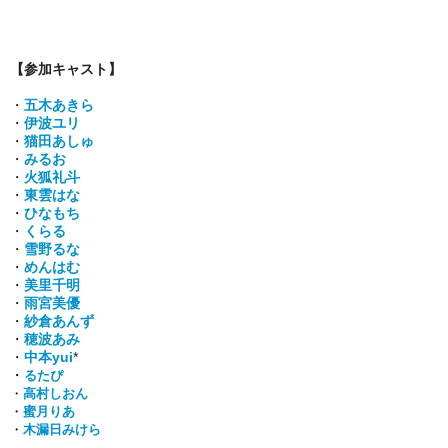
【参加キャスト】
・
五木あきら
・
伊波ユリ
・
猫田あしゅ
・
みるお
・
火狐礼斗
・
東雲はな
・
ひなもち
・
くらる
・
雪野るな
・
めんはむ
・
美里千明
・
雨宮美優
・
紗倉あんず
・
穂波あみ
・
中本yui
*
・
るたぴ
・
高村しおん
・
蜜月りあ
・
木漏日みけら