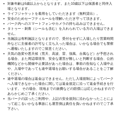
対象年齢は6歳以上からとなります。また10歳以下は保護者と同伴入
場となります。
ライフジャケットを着用をしていただきます（無料貸出）。
安全のためセーフティルールを理解いただき守って頂きます。
パーク内へのスマートフォンやカメラの持ち込みはできません。
タトゥー・刺青（シールも含む）を入れられている方の入場はできま
せん。
当施設は有料施設となりますので、受付をせずに入場したり営業時間
外などに主催者の許可なく立ち入った場合は、いかなる場合でも警察
へ通報いたしますのでご留意ください。
天気の急変や悪天候（荒天、高波、雷、強風、台風など）が予想され
る場合、また周辺環境等、安全な運営が難しいと判断する場合、公的
機関などから開催中止要請があった場合は、事前の告知なく入場中止
や、入場中であっても途中退場をお願いする場合があることをご了解
ください。
途中退場の場合は返金はできません。ただし入場規制によってパーク
へ入場できなかった場合に関しては返金規定に沿って返金手続きを行
います。 その場合、現地までの旅費などの賠償には応じかねますので
あらかじめご了承ください。
当パークの誤ったご利用や、上記の安全規則に沿わなかったことによ
って起こるいかなる事故にも運営側は責任を負いかねますのでご了承
下さい。