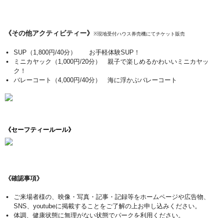
《その他アクティビティー》
※
現地受付ハウス券売機にてチケット販売
SUP（1,800円/40分） お手軽体験SUP！
ミニカヤック
（1,000円/20分） 親子で楽しめるかわいいミニカヤッ
ク！
バレーコート
（4,000円/40分） 海に浮かぶバレーコート
《セーフティールール》
《確認事項》
ご来場者様の、映像・写真・記事・記録等をホームページや広告物、
SNS、youtubeに掲載することをご了解の上お申し込みください。
体調、健康状態に無理がない状態でパークを利用ください。