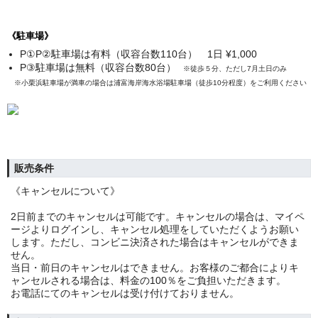
《駐車場》
P①P②
駐車場は有料（収容台数110台） 1日 ¥1,000
P③駐車場は無料
（収
容台数80台）
※徒歩５分、ただし7月土日のみ
※小栗浜駐車場が満車の場合は浦富海岸海水浴場駐車場（徒歩10分程度）をご利用ください
販売条件
《キャンセルについて》
2日前までのキャンセルは可能です。キャンセルの場合は、マイペ
ージよりログインし、キャンセル処理をしていただくようお願い
します。ただし、コンビニ決済された場合はキャンセルができま
せん。
当日・前日のキャンセルはできません。お客様のご都合によりキ
ャンセルされる場合は、料金の100％をご負担いただきます。
お電話にてのキャンセルは受け付けておりません。