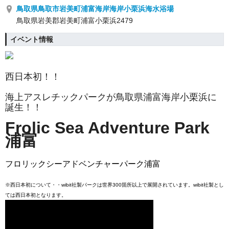
鳥取県鳥取市岩美町浦富海岸海岸小栗浜海水浴場
鳥取県岩美郡岩美町浦富小栗浜2479
イベント情報
西日本初！！
海上アスレチックパークが鳥取県浦富海岸小栗浜に
誕生！！
Frolic Sea Adventure Park
浦富
フロリックシーアドベンチャーパーク浦富
※西日本初について・・wibit社製パークは世界300箇所以上で展開されています。wibit社製とし
ては西日本初となります。