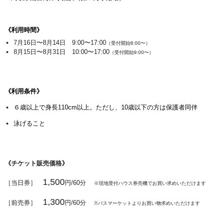
《利用時間》
7月16日〜8月14日
9:00〜17:00
（受付開始8:00〜）
8月15日〜
8月31日
10:00〜17:00
（
受付開始
9:00〜）
《利用条件》
６歳以上で身長110cm以上。ただし、10歳以下の方は保護者同伴
泳げること
《チケット販売価格》
1,500
［当日券］
円/60分
※現地受付ハウス券売機でお買い求めいただけます
1,300
［前売券］
円
/60分
※パスマーケットよりお買い物求めいただけます