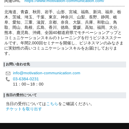
関連URL
https://www.motivation-communication.com/
北海道、青森、秋田、岩手、山形、宮城、福島、新潟、福井、栃
木、茨城、埼玉、千葉、東京、神奈川、山梨、長野、静岡、岐
阜、愛知、三重、滋賀、京都、奈良、大阪、兵庫、和歌山、鳥
取、岡山、島根、広島、香川、徳島、愛媛、高知、福岡、大分、
熊本、鹿児島、沖縄、全国40都道府県でモチベーションアップと
コミュニケーションスキルのトレーニングを行うビジネススクー
ルです。年間2,000回セミナーを開催し、ビジネスマンのみなさま
に実効性の高いコミュニケーションスキルをお届けしておりま
す。
お問い合わせ先
info@motivation-communication.com
03-6384-0231
11：00～18：00
当日の受付について
当日の受付については
こちら
をご確認ください。
チケットを取り出す