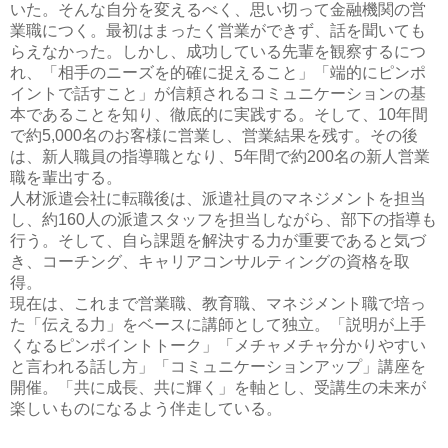
いた。そんな自分を変えるべく、思い切って金融機関の営
業職につく。最初はまったく営業ができず、話を聞いても
らえなかった。しかし、成功している先輩を観察するにつ
れ、「相手のニーズを的確に捉えること」「端的にピンポ
イントで話すこと」が信頼されるコミュニケーションの基
本であることを知り、徹底的に実践する。そして、10年間
で約5,000名のお客様に営業し、営業結果を残す。その後
は、新人職員の指導職となり、5年間で約200名の新人営業
職を輩出する。
人材派遣会社に転職後は、派遣社員のマネジメントを担当
し、約160人の派遣スタッフを担当しながら、部下の指導も
行う。そして、自ら課題を解決する力が重要であると気づ
き、コーチング、キャリアコンサルティングの資格を取
得。
現在は、これまで営業職、教育職、マネジメント職で培っ
た「伝える力」をベースに講師として独立。「説明が上手
くなるピンポイントトーク」「メチャメチャ分かりやすい
と言われる話し方」「コミュニケーションアップ」講座を
開催。「共に成長、共に輝く」を軸とし、受講生の未来が
楽しいものになるよう伴走している。