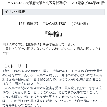
〒530-0056大阪府大阪市北区兎我野町９−２３聚楽ビル4階or6階
イベント情報
【2月
梅田店】 "NAGAKUTSU" （店舗公演）
『年輪
』
※購入する際は【注意事項】を必ず確認して下さい。
※日付・時間をお間違いないよう、
お確かめの上、ご購入お願いいたし
ます。
【ストーリー】
T市から160キロほど離れた山間に、廃墟がある。もとはわずか数十世帯
の小さな村で、ある夜、火事で全焼した。外部の水源がないので消火活
動は困難を極めたが、谷は深く窪んでいたので火が外に燃え広がること
はなく、明け方に鎮火した。
この火事で谷間の石垣や樹木が被害を受け、風が吹くたびに、すすり泣
きのような音が聞こえるようになった。まるであの火事で亡くなった
人々の幽霊が、何かを泣きながら訴えているかのような……。
険しい山に囲まれた村は外から断絶していたので、政府は長年にわたっ
て修繕を行ってこなかった。