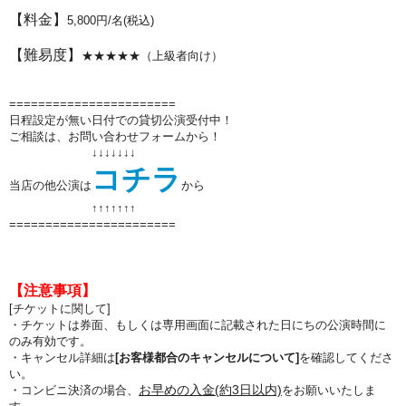
【料金】
5,800円/名(税込)
【難易度】
★★
★
★
★
（上級者向け）
=======================
日程設定が無い日付での貸切公演受付中！
ご相談は、お問い合わせフォームから！
↓↓↓↓↓↓↓
コチラ
当店の他公演は
から
↑↑
↑↑
↑↑
↑
=======================
【注意事項】
[チケットに関して]
・チケットは券面、もしくは専用画面に記載された日にちの公演時間に
のみ有効です。
・キャンセル詳細は
[お客様都合のキャンセルについて]
を確認してくださ
い。
お早めの入金(約3日以内)
・コンビニ決済の場合、
をお願いいたしま