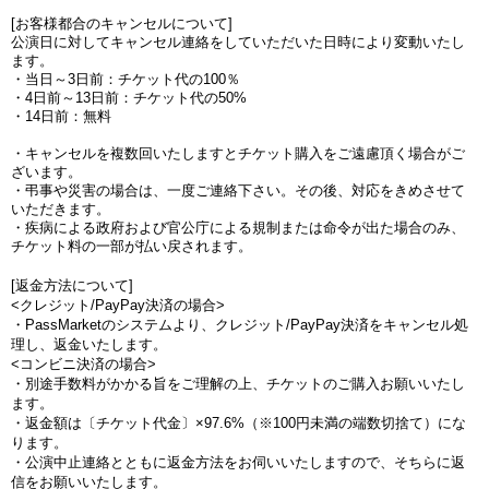
[お客様都合のキャンセルについて]
公演日に対してキャンセル連絡をしていただいた日時により変動いたし
ます。
・当日～3日前：チケット代の100％
・4日前～13日前：チケット代の50%
・14日前：無料
・キャンセルを複数回いたしますとチケット購入をご遠慮頂く場合がご
ざいます。
・弔事や災害の場合は、一度ご連絡下さい。その後、対応をきめさせて
いただきます。
・疾病による政府および官公庁による規制または命令が出た場合のみ、
チケット料の一部が払い戻されます。
[返金方法について]
<クレジット/PayPay決済の場合>
・PassMarketのシステムより、クレジット/PayPay決済をキャンセル処
理し、返金いたします。
<コンビニ決済の場合>
・別途手数料がかかる旨をご理解の上、チケットのご購入お願いいたし
ます。
・返金額は〔チケット代金〕×97.6%（※100円未満の端数切捨て）にな
ります。
・公演中止連絡とともに返金方法をお伺いいたしますので、そちらに返
信をお願いいたします。