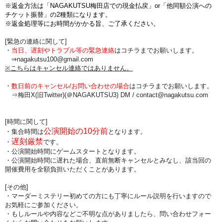
※返金方法は「NAGAKUTSU梅田店での現金払戻」or「他同額公演への
チケット振替」の2種類になります。
※返金処理等にお時間がかかる旨、ご了承ください。
[緊急の連絡に関して]
・
当日、遅刻やトラブル等の緊急連絡
はコチラまでお願いします。
⇒nagakutsu100@gmail.com
※こちらはキャンセル連絡ではありません。
・
数日前のキャンセル/お問い合わせの場合
は
コチラまでお願いします。
⇒梅田X(旧Twitter)(＠NAGAKUTSU3) DM /
contact@nagakutsu.com
[時間に関して]
公演開始の10分前
・集合時間は
となります。
遅刻厳禁
・
です。
・公演開始時間にゲームスタートとなります。
・公演開始時間に
遅れた場合、直前無断キャンセルとみなし、該当回の
開催費用を全額負担
いただくことがあります。
[その他]
・マーダーミステリー初めての方にも丁寧にルール説明を行いますので
お気軽にご参加ください。
・もしルールや内容などご不明な点がありましたら、問い合わせフォー