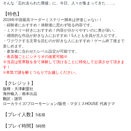
そんな「忘れ去られた廃墟」に、今日、人々が集まってきた……。
【特色】
2019年中国最高マーダーミステリー脚本は伊達じゃない！
・経験者におすすめ！体験後に思わず唸る内容です。
・ミステリー好きにおすすめ！内容が分かりやすいのに奥が深い。
・感情的な作品が好きな人におすすめ！5人とも全員が主人公です。
・ワクワクする文章を読むのが好きな人におすすめ！ゲーム終了後まで
楽しめます。
・参加者に合わせたレベル設定が可能です。
・各店舗ごとにシナリオの改変可能※
※当店は世界観を全て体験して頂けることに特化して公演させて頂きま
す！
※本気で謎を解くつもりでお越しください。
【クレジット】
版権：天津劇盟社
海外輸入：南本出品
翻訳：謝羽
ローカライズ/プローモーション/販売：マダミスHOUSE 代表クマ
【プレイ人数】
5名様
【プレイ時間】
5時間