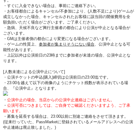
す。
・すぐに入金できない場合は、事前にご連絡下さい。
・お客様都合によるキャンセル/不参加により、(人数不足により)ゲームが
成立しなかった場合、キャンセルされたお客様に該当回の開催費用を全
額負担いただく場合がございます。ご了承ください。
・急病、天候不良など興行主催者の都合により公演が中止となる場合が
ございます。
・GMは主催者側の都合により変更になる場合がございます。
・ゲームの性質上、
参加者が集まりそうにない場合
、公演中止となる可
能性があります。
・上記以外は公演前日の23時までに参加者が未達の場合、公演中止とな
ります。
[人数未達による公演中止について]
・公演チケットの申込(購入)締切は公演前日の23:00迄です。
・23:00を越えて以下の画像のようにチケット残数が表示されている場
合、『公演中止』となります。
・
公演中止の場合、当店からの公演中止連絡はございません。
・
公演可否につきましては、ご自身でご確認くださいますよう、ご了承
願います。
・募集を延長する場合は、23:00以前に別途ご連絡をさせて頂きます。
(従来行っていた、PassMarketに登録されているメールアドレスへの公演
中止連絡は廃止致しました。)